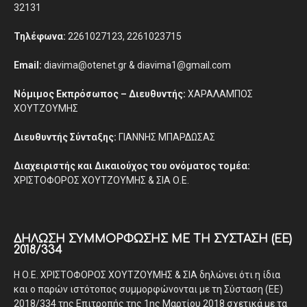
32131
Τηλέφωνα:
2261027123, 2261023715
Email:
diavima@otenet.gr & diavima1@gmail.com
Νόμιμος Εκπρόσωπος – Διευθυντής:
ΧΑΡΑΛΑΜΠΟΣ
ΧΟΥΤΖΟΥΜΗΣ
Διευθυντής Σύνταξης:
ΓΙΑΝΝΗΣ ΜΠΑΡΔΩΣΑΣ
Διαχειριστής και Δικαιούχος του ονόματος τομέα:
ΧΡΙΣΤΟΦΟΡΟΣ ΧΟΥΤΖΟΥΜΗΣ & ΣΙΑ Ο.Ε.
ΔΉΛΩΣΗ ΣΥΜΜΌΡΦΩΣΗΣ ΜΕ ΤΗ ΣΎΣΤΑΣΗ (ΕΕ)
2018/334
Η Ο.Ε. ΧΡΙΣΤΟΦΟΡΟΣ ΧΟΥΤΖΟΥΜΗΣ & ΣΙΑ δηλώνει ότι η ίδια
και ο παρών ιστότοπος συμμορφώνονται με τη Σύσταση (ΕΕ)
2018/334 της Επιτροπής της 1ης Μαρτίου 2018 σχετικά με τα