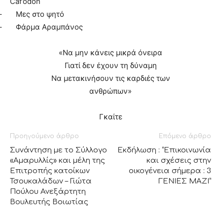
Caf’odon
–
Μες στο ψητό
–
Φάρμα Αραμπάνος
«Να μην κάνεις μικρά όνειρα
Γιατί δεν έχουν τη δύναμη
Να μετακινήσουν τις καρδιές των
ανθρώπων»
Γκαίτε
Προηγούμενο άρθρο
Επόμενο άρθρο
Συνάντηση με το Σύλλογο
Εκδήλωση : “Eπικοινωνία
«Αμαρυλλίς» και μέλη της
και σχέσεις στην
Επιτροπής κατοίκων
οικογένεια σήμερα : 3
Τσουκαλάδων – Γιώτα
ΓΕΝΙΕΣ ΜΑΖΙ”
Πούλου Ανεξάρτητη
Βουλευτής Βοιωτίας