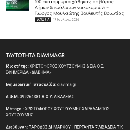
100 εκατομμύρια χάθηκαν, σε βάρος
Δήμων & ευάλωτων νοικοκυριών» –
Γιώργος Μουλκιώτης Βουλευτής Βοιωτίας
17 Ιουλίου, 2026
ΒΟΙΩΤΙΑ
ΤΑΥΤΟΤΗΤΑ DIAVIMA.GR
Ιδιοκτήτης:
ΧΡΙΣΤΟΦΟΡΟΣ ΧΟΥΤΖΟΥΜΗΣ & ΣΙΑ Ο.Ε.
ΕΦΗΜΕΡΙΔΑ «ΔΙΑΒΗΜΑ»
Ενημερωτική Ιστοσελίδα:
diavima.gr
Α.Φ.Μ.
099264381
Δ.Ο.Υ.
ΛΙΒΑΔΕΙΑΣ
Μέτοχοι:
ΧΡΙΣΤΟΦΟΡΟΣ ΧΟΥΤΖΟΥΜΗΣ ΧΑΡΑΛΑΜΠΟΣ
ΧΟΥΤΖΟΥΜΗΣ
Διεύθυνση:
ΠΑΡΟΔΟΣ ΔΗΜΑΡΧΟΥ Ι. ΠΕΡΓΑΝΤΑ 7 ΛΙΒΑΔΕΙΑ Τ.Κ.