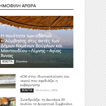
ΗΜΟΦΙΛΗ ΑΡΘΡΑ
Η ποιότητα των υδάτων
κολύμβησης στις ακτές των
Δήμων Καμένων Βούρλων και
Μαντουδίου – Λίμνης – Αγίας
Άννας
Diavima
-
2 Αυγούστου, 2026
ΒΟΙΩΤΙΑ
«ΟΧΙ στην ιδιωτικοποίηση του
νερού που σχεδιάζει η
κυβέρνηση»
24 Ιουλίου, 2026
ΒΟΙΩΤΙΑ
Συνεδριάζει τη Δευτέρα 20
Ιουλίου το Διοικητικό Συμβούλιο