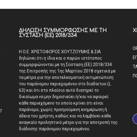
ΔΉΛΩΣΗ ΣΥΜΜΌΡΦΩΣΗΣ ΜΕ ΤΗ
Χ
ΣΎΣΤΑΣΗ (ΕΕ) 2018/334
Α
Ο
Η Ο.Ε. ΧΡΙΣΤΟΦΟΡΟΣ ΧΟΥΤΖΟΥΜΗΣ & ΣΙΑ
Ε
δηλώνει ότι η ίδια και ο παρών ιστότοπος
συμμορφώνονται με τη Σύσταση (ΕΕ) 2018/334
Τ
της Επιτροπής της 1ης Μαρτίου 2018 σχετικά με
Π
τα μέτρα για την αποτελεσματική αντιμετώπιση
του παράνομου περιεχομένου στο διαδίκτυο (L
63) και ότι στο πλαίσιο αυτό διατηρεί το
δικαίωμα να μην δημοσιεύει ή/και να αφαιρεί
κάθε περιεχόμενο το οποίο κρίνει ότι είναι
παράνομο, χωρίς προηγούμενη ενημέρωση ή
7
άδεια του χρήστη, καθώς και να λαμβάνει κάθε
αναγκαίο προληπτικό μέτρο για την αποτροπή της
διάδοσης παράνομου περιεχομένου.