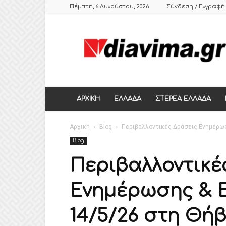
Πέμπτη, 6 Αυγούστου, 2026
Σύνδεση / Εγγραφή
DIAVIMA.GR
ΕΒΔΟΜΑΔΙΑΙΑ
ΠΟΛΙΤΙΚΗ
ΣΑΤΙΡΙΚΗ
ΕΦΗΜΕΡΙΔΑ
ΣΤΕΡΕΑΣ
ΕΛΛΑΔΑΣ,
ΑΡΧΙΚΗ
ΕΛΛΑΔΑ
ΣΤΕΡΕΑ ΕΛΛΑΔΑ
ΒΟΙΩΤΙΑ,
ΛΙΒΑΔΕΙΑ,
Αρχική
ΘΗΒΑ
Blog
Περιβαλλοντικές Δράσεις Ενημέρωσ
Blog
Περιβαλλοντικέ
Ενημέρωσης & 
14/5/26 στη Θή