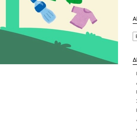
Α
Α
Δ