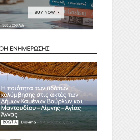
ΟΗ ΕΝΗΜΕΡΩΣΗΣ
Η ποιότητα των υδάτων
κολύμβησης στις ακτές των
Δήμων Καμένων Βούρλων και
Μαντουδίου – Λίμνης – Αγίας
Άννας
Diavima
-
2 Αυγούστου, 2026
ΒΟΙΩΤΙΑ