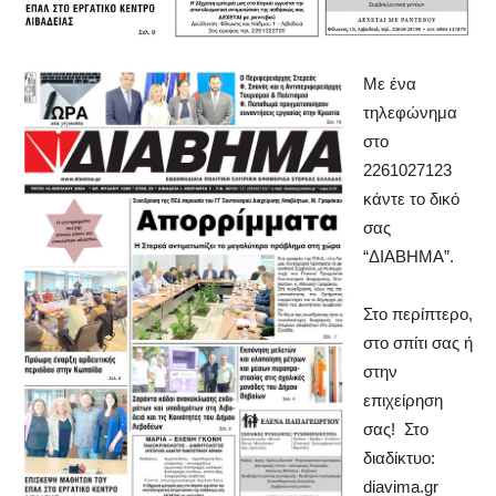
Με ένα
τηλεφώνημα
στο
2261027123
κάντε το δικό
σας
“ΔΙΑΒΗΜΑ”.
Στο περίπτερο,
στο σπίτι σας ή
στην
επιχείρηση
σας! Στο
διαδίκτυο:
diavima.gr