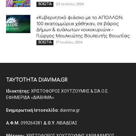
22 Ιουλίου, 2026
ΒΟΙΩΤΙΑ
«Κυβερνητικό φιάσκο με το ΑΠΟΛΛΩΝ.
100 εκατομμύρια χάθηκαν, σε βάρος
Δήμων & ευάλωτων νοικοκυριών» –
Γιώργος Μουλκιώτης Βουλευτής Βοιωτίας
17 Ιουλίου, 2026
ΒΟΙΩΤΙΑ
ΤΑΥΤΟΤΗΤΑ DIAVIMA.GR
Ιδιοκτήτης:
ΧΡΙΣΤΟΦΟΡΟΣ ΧΟΥΤΖΟΥΜΗΣ & ΣΙΑ Ο.Ε.
ΕΦΗΜΕΡΙΔΑ «ΔΙΑΒΗΜΑ»
Ενημερωτική Ιστοσελίδα:
diavima.gr
Α.Φ.Μ.
099264381
Δ.Ο.Υ.
ΛΙΒΑΔΕΙΑΣ
Μέτοχοι:
ΧΡΙΣΤΟΦΟΡΟΣ ΧΟΥΤΖΟΥΜΗΣ ΧΑΡΑΛΑΜΠΟΣ