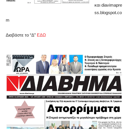
και
diavimapre
ss.blogspot.co
m
Διαβάστε το “Δ”
ΕΔΩ