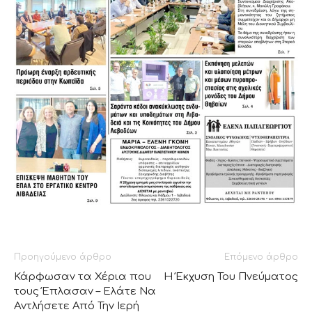
Προηγούμενο άρθρο
Επόμενο άρθρο
Κάρφωσαν τα Χέρια που
Η Έκχυση Του Πνεύματος
τους Έπλασαν – Ελάτε Να
Αντλήσετε Από Την Ιερή