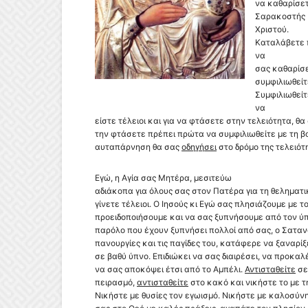
να καθαρίσετ
Σαρακοστής 
Χριστού.
Καταλάβετε π
να
σας καθαρίσε
συμφιλιωθείτ
Συμφιλιωθείτ
να
είστε τέλειοι και για να φτάσετε στην τελειότητα, θ
την φτάσετε πρέπει πρώτα να συμφιλιωθείτε με τη βο
αυταπάρνηση θα σας
οδηγήσει
στο δρόμο της τελειότ
Εγώ, η Αγία σας Μητέρα, μεσιτεύω
αδιάκοπα για όλους σας στον Πατέρα για τη θεληματι
γίνετε τέλειοι. Ο Ιησούς κι Εγώ σας πλησιάζουμε με τ
προειδοποιήσουμε και να σας ξυπνήσουμε από τον ύπν
παρόλο που έχουν ξυπνήσει πολλοί από σας, ο Σατανά
πανουργίες και τις παγίδες του, κατάφερε να ξαναρίξ
σε βαθύ ύπνο. Επιδιώκει να σας διαιρέσει, να προκαλ
να σας αποκόψει έτσι από το Αμπέλι.
Αντισταθείτε
σε
πειρασμό,
αντισταθείτε
στο κακό και νικήστε το με τ
Νικήστε με θυσίες τον εγωισμό. Νικήστε με καλοσύνη