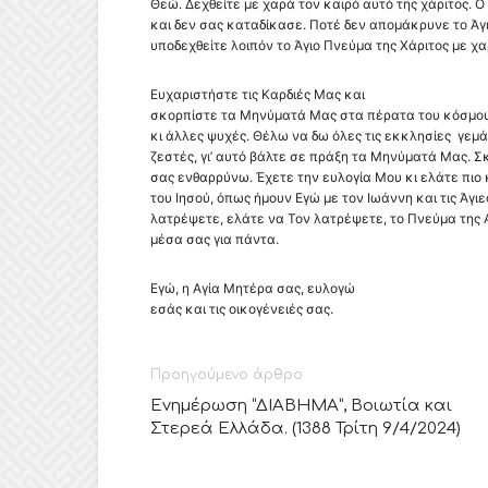
Θεώ. Δεχθείτε με χαρά τον καιρό αυτό της χάριτος. 
και δεν σας καταδίκασε. Ποτέ δεν απομάκρυνε το Ά
υποδεχθείτε λοιπόν το Άγιο Πνεύμα της Χάριτος με χα
Ευχαριστήστε τις Καρδιές Μας και
σκορπίστε τα Μηνύματά Μας στα πέρατα του κόσμου
κι άλλες ψυχές. Θέλω να δω όλες τις εκκλησίες γεμά
ζεστές, γι’ αυτό βάλτε σε πράξη τα Μηνύματά Μας. 
σας ενθαρρύνω. Έχετε την ευλογία Μου κι ελάτε πιο 
του Ιησού, όπως ήμουν Εγώ με τον Ιωάννη και τις Άγιε
λατρέψετε, ελάτε να Τον λατρέψετε, το Πνεύμα της 
μέσα σας για πάντα.
Εγώ, η Αγία Μητέρα σας, ευλογώ
εσάς και τις οικογένειές σας.
Προηγούμενο άρθρο
Ενημέρωση “ΔΙΑΒΗΜΑ”, Βοιωτία και
Στερεά Ελλάδα. (1388 Τρίτη 9/4/2024)