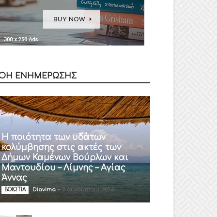
ΟΗ ΕΝΗΜΕΡΩΣΗΣ
Η ποιότητα των υδάτων
κολύμβησης στις ακτές των
Δήμων Καμένων Βούρλων και
Μαντουδίου – Λίμνης – Αγίας
Άννας
Diavima
-
2 Αυγούστου, 2026
ΒΟΙΩΤΙΑ