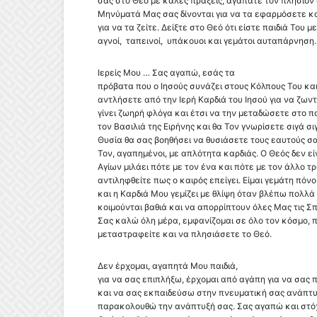
σας στο Θεό με καλές πράξεις, αγαπάτε τον πλησίον
Μηνύματά Μας σας δίνονται για να τα εφαρμόσετε και
για να τα ζείτε. Δείξτε στο Θεό ότι είστε παιδιά Του μ
αγνοί, ταπεινοί, υπάκουοι και γεμάτοι αυταπάρνηση.
Ιερείς Μου … Σας αγαπώ, εσάς τα
πρόβατα που ο Ιησούς συνάζει στους Κόλπους Του και
αντλήσετε από την Ιερή Καρδιά του Ιησού για να ζων
γίνει ζωηρή φλόγα και έτσι να την μεταδώσετε στο π
τον Βασιλιά της Ειρήνης και θα Τον γνωρίσετε σιγά σιγ
Θυσία θα σας βοηθήσει να θυσιάσετε τους εαυτούς σ
Τον, αγαπημένοι, με απλότητα καρδιάς. Ο Θεός δεν εί
Αγίων μιλάει πότε με τον ένα και πότε με τον άλλο τρ
αντιληφθείτε πως ο καιρός επείγει. Είμαι γεμάτη πόν
και η Καρδιά Μου γεμίζει με θλίψη όταν βλέπω πολλά 
κοιμούνται βαθιά και να απορρίπτουν όλες Μας τις Σ
Σας καλώ όλη μέρα, εμφανίζομαι σε όλο τον κόσμο,
μεταστραφείτε και να πλησιάσετε το Θεό.
Δεν έρχομαι, αγαπητά Μου παιδιά,
για να σας επιπλήξω, έρχομαι από αγάπη για να σας
και να σας εκπαιδεύσω στην πνευματική σας ανάπτ
παρακολουθώ την ανάπτυξή σας. Σας αγαπώ και στόχ