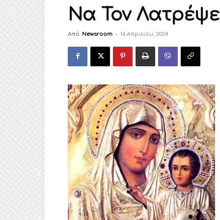
Να Τον Λατρέψε
Από
Newsroom
-
16 Απριλίου, 2024