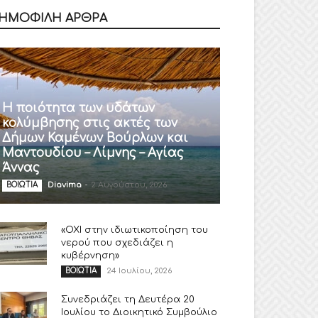
ΗΜΟΦΙΛΗ ΑΡΘΡΑ
Η ποιότητα των υδάτων
κολύμβησης στις ακτές των
Δήμων Καμένων Βούρλων και
Μαντουδίου – Λίμνης – Αγίας
Άννας
Diavima
-
2 Αυγούστου, 2026
ΒΟΙΩΤΙΑ
«ΟΧΙ στην ιδιωτικοποίηση του
νερού που σχεδιάζει η
κυβέρνηση»
24 Ιουλίου, 2026
ΒΟΙΩΤΙΑ
Συνεδριάζει τη Δευτέρα 20
Ιουλίου το Διοικητικό Συμβούλιο