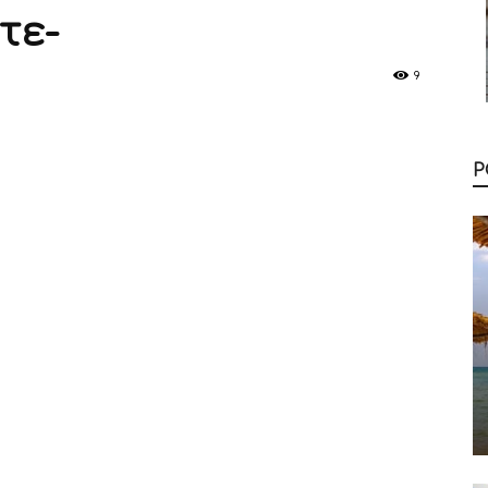
τε-
9
Ρ