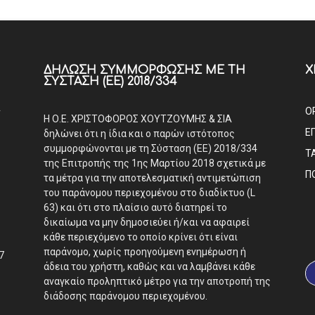
ΔΉΛΩΣΗ ΣΥΜΜΌΡΦΩΣΗΣ ΜΕ ΤΗ
Χ
ΣΎΣΤΑΣΗ (ΕΕ) 2018/334
Α
Ο
Η Ο.Ε. ΧΡΙΣΤΟΦΟΡΟΣ ΧΟΥΤΖΟΥΜΗΣ & ΣΙΑ
Ε
δηλώνει ότι η ίδια και ο παρών ιστότοπος
συμμορφώνονται με τη Σύσταση (ΕΕ) 2018/334
Τ
της Επιτροπής της 1ης Μαρτίου 2018 σχετικά με
Π
τα μέτρα για την αποτελεσματική αντιμετώπιση
του παράνομου περιεχομένου στο διαδίκτυο (L
63) και ότι στο πλαίσιο αυτό διατηρεί το
δικαίωμα να μην δημοσιεύει ή/και να αφαιρεί
κάθε περιεχόμενο το οποίο κρίνει ότι είναι
παράνομο, χωρίς προηγούμενη ενημέρωση ή
7
άδεια του χρήστη, καθώς και να λαμβάνει κάθε
αναγκαίο προληπτικό μέτρο για την αποτροπή της
διάδοσης παράνομου περιεχομένου.