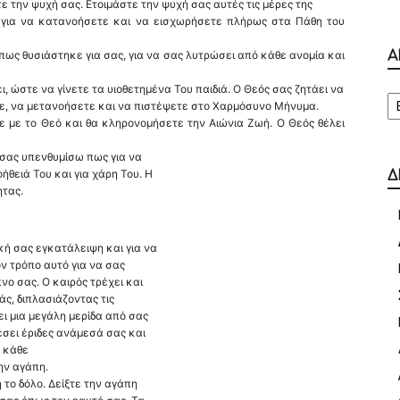
ε την ψυχή σας. Ετοιμάστε την ψυχή σας αυτές τις μέρες της
για να κατανοήσετε και να εισχωρήσετε πλήρως στα Πάθη του
ως θυσιάστηκε για σας, για να σας λυτρώσει από κάθε ανομία και
Α
ι, ώστε να γίνετε τα υιοθετημένα Του παιδιά. Ο Θεός σας ζητάει να
Α
ε, να μετανοήσετε και να πιστέψετε στο Χαρμόσυνο Μήνυμα.
ε με το Θεό και θα κληρονομήσετε την Αιώνια Ζωή. Ο Θεός θέλει
α σας υπενθυμίσω πως για να
ήθειά Του και για χάρη Του. Η
Δ
ητας.
κή σας εγκατάλειψη και για να
ον τρόπο αυτό για να σας
ο σας. Ο καιρός τρέχει και
ς, διπλασιάζοντας τις
ει μια μεγάλη μερίδα από σας
έσει έριδες ανάμεσά σας και
 κάθε
ην αγάπη.
 το δόλο. Δείξτε την αγάπη