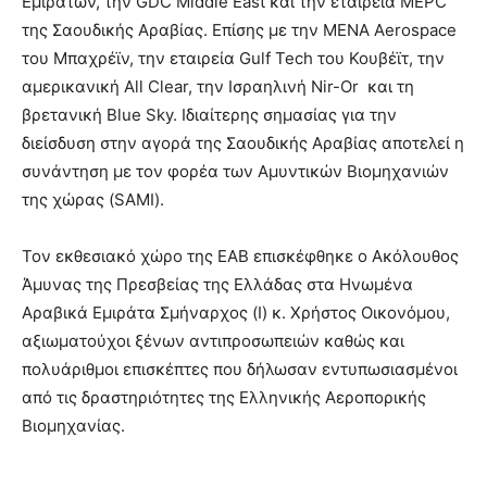
Εμιράτων, την GDC Middle East και την εταιρεία MEPC
της Σαουδικής Αραβίας. Επίσης με την MENA Aerospace
του Μπαχρέϊν, την εταιρεία Gulf Tech του Κουβέϊτ, την
αμερικανική All Clear, την Ισραηλινή Nir-Or και τη
βρετανική Blue Sky. Ιδιαίτερης σημασίας για την
διείσδυση στην αγορά της Σαουδικής Αραβίας αποτελεί η
συνάντηση με τον φορέα των Αμυντικών Βιομηχανιών
της χώρας (SAMI).
Τον εκθεσιακό χώρο της ΕΑΒ επισκέφθηκε ο Ακόλουθος
Άμυνας της Πρεσβείας της Ελλάδας στα Ηνωμένα
Αραβικά Εμιράτα Σμήναρχος (Ι) κ. Χρήστος Οικονόμου,
αξιωματούχοι ξένων αντιπροσωπειών καθώς και
πολυάριθμοι επισκέπτες που δήλωσαν εντυπωσιασμένοι
από τις δραστηριότητες της Ελληνικής Αεροπορικής
Βιομηχανίας.