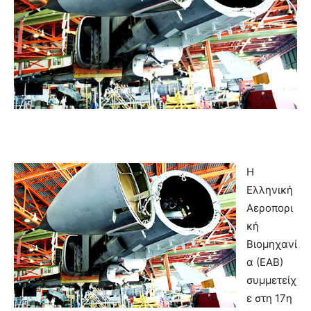
Η
Ελληνική
Αεροπορι
κή
Βιομηχανί
α (ΕΑΒ)
συμμετείχ
ε στη 17η