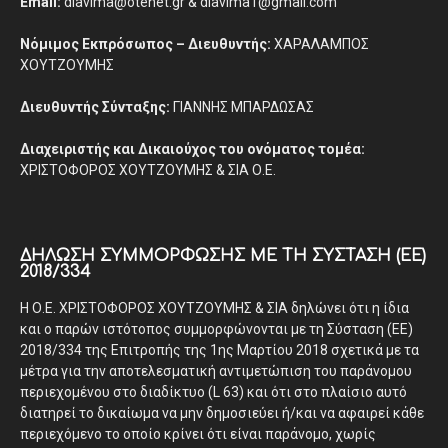
Email:
diavima@otenet.gr & diavima1@gmail.com
Νόμιμος Εκπρόσωπος – Διευθυντής:
ΧΑΡΑΛΑΜΠΟΣ
ΧΟΥΤΖΟΥΜΗΣ
Διευθυντής Σύνταξης:
ΓΙΑΝΝΗΣ ΜΠΑΡΔΩΣΑΣ
Διαχειριστής και Δικαιούχος του ονόματος τομέα:
ΧΡΙΣΤΟΦΟΡΟΣ ΧΟΥΤΖΟΥΜΗΣ & ΣΙΑ Ο.Ε.
ΔΉΛΩΣΗ ΣΥΜΜΌΡΦΩΣΗΣ ΜΕ ΤΗ ΣΎΣΤΑΣΗ (ΕΕ)
2018/334
Η Ο.Ε. ΧΡΙΣΤΟΦΟΡΟΣ ΧΟΥΤΖΟΥΜΗΣ & ΣΙΑ δηλώνει ότι η ίδια
και ο παρών ιστότοπος συμμορφώνονται με τη Σύσταση (ΕΕ)
2018/334 της Επιτροπής της 1ης Μαρτίου 2018 σχετικά με τα
μέτρα για την αποτελεσματική αντιμετώπιση του παράνομου
περιεχομένου στο διαδίκτυο (L 63) και ότι στο πλαίσιο αυτό
διατηρεί το δικαίωμα να μην δημοσιεύει ή/και να αφαιρεί κάθε
περιεχόμενο το οποίο κρίνει ότι είναι παράνομο, χωρίς