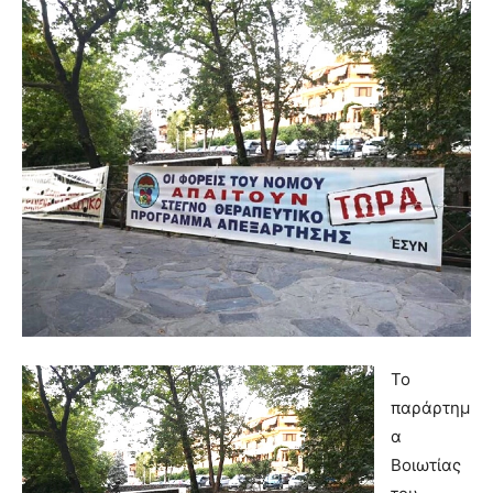
Το
παράρτημ
α
Βοιωτίας