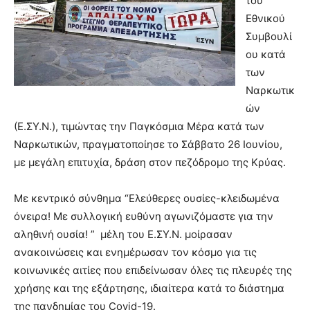
του
Εθνικού
Συμβουλί
ου κατά
των
Ναρκωτικ
ών
(Ε.ΣΥ.Ν.), τιμώντας την Παγκόσμια Μέρα κατά των
Ναρκωτικών, πραγματοποίησε το Σάββατο 26 Ιουνίου,
με μεγάλη επιτυχία, δράση στον πεζόδρομο της Κρύας.
Με κεντρικό σύνθημα “Ελεύθερες ουσίες-κλειδωμένα
όνειρα! Με συλλογική ευθύνη αγωνιζόμαστε για την
αληθινή ουσία! ” μέλη του Ε.ΣΥ.Ν. μοίρασαν
ανακοινώσεις και ενημέρωσαν τον κόσμο για τις
κοινωνικές αιτίες που επιδείνωσαν όλες τις πλευρές της
χρήσης και της εξάρτησης, ιδιαίτερα κατά το διάστημα
της πανδημίας του Covid-19.