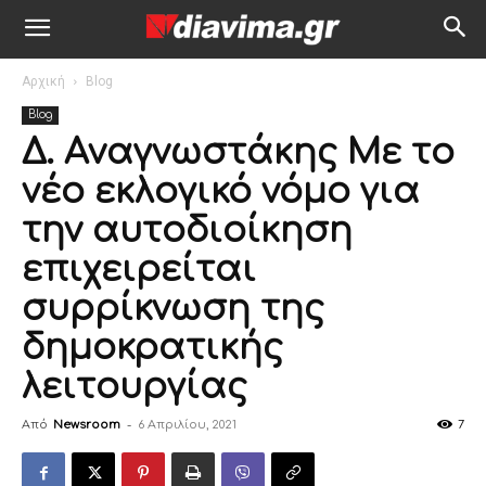
Αρχική
Blog
Blog
Δ. Αναγνωστάκης Με το
νέο εκλογικό νόμο για
την αυτοδιοίκηση
επιχειρείται
συρρίκνωση της
δημοκρατικής
λειτουργίας
Από
Newsroom
-
6 Απριλίου, 2021
7