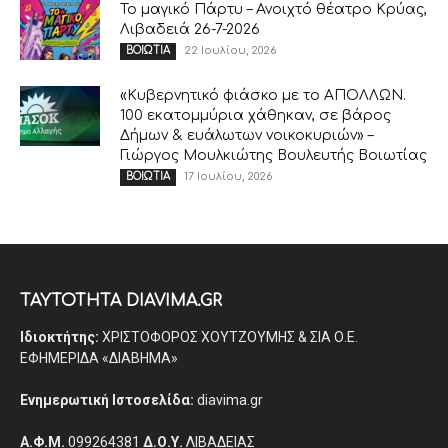
Το μαγικό Πάρτυ – Ανοιχτό θέατρο Κρύας,
Λιβαδειά 26-7-2026
22 Ιουλίου, 2026
ΒΟΙΩΤΙΑ
«Κυβερνητικό φιάσκο με το ΑΠΟΛΛΩΝ.
100 εκατομμύρια χάθηκαν, σε βάρος
Δήμων & ευάλωτων νοικοκυριών» –
Γιώργος Μουλκιώτης Βουλευτής Βοιωτίας
17 Ιουλίου, 2026
ΒΟΙΩΤΙΑ
ΤΑΥΤΟΤΗΤΑ DIAVIMA.GR
Ιδιοκτήτης:
ΧΡΙΣΤΟΦΟΡΟΣ ΧΟΥΤΖΟΥΜΗΣ & ΣΙΑ Ο.Ε.
ΕΦΗΜΕΡΙΔΑ «ΔΙΑΒΗΜΑ»
Ενημερωτική Ιστοσελίδα:
diavima.gr
Α.Φ.Μ.
099264381
Δ.Ο.Υ.
ΛΙΒΑΔΕΙΑΣ