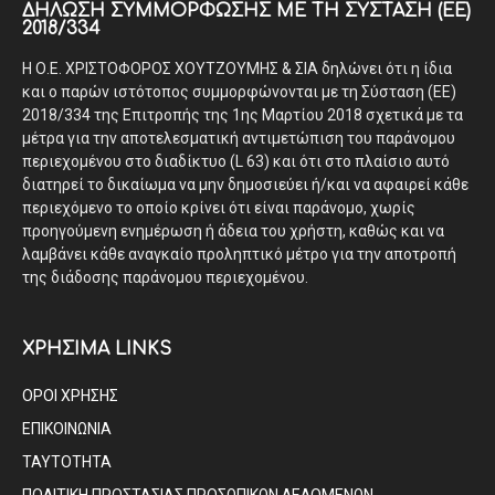
ΔΉΛΩΣΗ ΣΥΜΜΌΡΦΩΣΗΣ ΜΕ ΤΗ ΣΎΣΤΑΣΗ (ΕΕ)
2018/334
Η Ο.Ε. ΧΡΙΣΤΟΦΟΡΟΣ ΧΟΥΤΖΟΥΜΗΣ & ΣΙΑ δηλώνει ότι η ίδια
και ο παρών ιστότοπος συμμορφώνονται με τη Σύσταση (ΕΕ)
2018/334 της Επιτροπής της 1ης Μαρτίου 2018 σχετικά με τα
μέτρα για την αποτελεσματική αντιμετώπιση του παράνομου
περιεχομένου στο διαδίκτυο (L 63) και ότι στο πλαίσιο αυτό
διατηρεί το δικαίωμα να μην δημοσιεύει ή/και να αφαιρεί κάθε
περιεχόμενο το οποίο κρίνει ότι είναι παράνομο, χωρίς
προηγούμενη ενημέρωση ή άδεια του χρήστη, καθώς και να
λαμβάνει κάθε αναγκαίο προληπτικό μέτρο για την αποτροπή
της διάδοσης παράνομου περιεχομένου.
ΧΡΗΣΙΜΑ LINKS
ΟΡΟΙ ΧΡΗΣΗΣ
ΕΠΙΚΟΙΝΩΝΙΑ
ΤΑΥΤΟΤΗΤΑ
ΠΟΛΙΤΙΚΗ ΠΡΟΣΤΑΣΙΑΣ ΠΡΟΣΩΠΙΚΩΝ ΔΕΔΟΜΕΝΩΝ