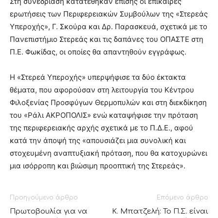
Στη συνεδρίαση κατατέθηκαν επίσης οι επίκαιρες
ερωτήσεις των Περιφερειακών Συμβούλων της «Στερεάς
Υπεροχής», Γ. Σκούρα και Δρ. Παρασκευά, σχετικά με το
Πανεπιστήμιο Στερεάς και τις δαπάνες του ΟΠΑΣΤΕ στη
Π.Ε. Φωκίδας, οι οποίες θα απαντηθούν εγγράφως.
Η «Στερεά Υπεροχής» υπερψήφισε τα δύο έκτακτα
θέματα, που αφορούσαν στη λειτουργία του Κέντρου
Φιλοξενίας Προσφύγων Θερμοπυλών και στη διεκδίκηση
του «Ράλι ΑΚΡΟΠΟΛΙΣ» ενώ καταψήφισε την πρόταση
της περιφερειακής αρχής σχετικά με το Π.Δ.Ε., αφού
κατά την άποψή της «απουσιάζει μια συνολική και
στοχευμένη αναπτυξιακή πρόταση, που θα κατοχυρώνει
μια ισόρροπη και βιώσιμη προοπτική της Στερεάς».
Προηγούμενο άρθρο
Επόμενο άρθρο
Πρωτοβουλία για να
Κ. Μπατζελή: Το Π.Σ. είναι