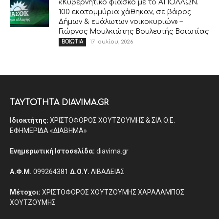
«Κυβερνητικό φιάσκο με το ΑΠΟΛΛΩΝ.
100 εκατομμύρια χάθηκαν, σε βάρος
Δήμων & ευάλωτων νοικοκυριών» –
Γιώργος Μουλκιώτης Βουλευτής Βοιωτίας
17 Ιουλίου, 2026
ΒΟΙΩΤΙΑ
ΤΑΥΤΟΤΗΤΑ DIAVIMA.GR
Ιδιοκτήτης:
ΧΡΙΣΤΟΦΟΡΟΣ ΧΟΥΤΖΟΥΜΗΣ & ΣΙΑ Ο.Ε.
ΕΦΗΜΕΡΙΔΑ «ΔΙΑΒΗΜΑ»
Ενημερωτική Ιστοσελίδα:
diavima.gr
Α.Φ.Μ.
099264381
Δ.Ο.Υ.
ΛΙΒΑΔΕΙΑΣ
Μέτοχοι:
ΧΡΙΣΤΟΦΟΡΟΣ ΧΟΥΤΖΟΥΜΗΣ ΧΑΡΑΛΑΜΠΟΣ
ΧΟΥΤΖΟΥΜΗΣ