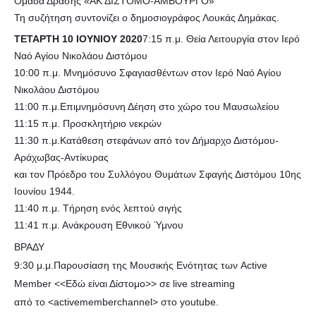
Ομάδα Δράσης «ΑΚ ΔΙΣΤΟΜΟ-ΑΜΒΟΥΡΓΟ»
Τη συζήτηση συντονίζει ο δημοσιογράφος Λουκάς Δημάκας.
ΤΕΤΑΡΤΗ 10 ΙΟΥΝΙΟΥ 2020
7:15 π.μ. Θεία Λειτουργία στον Ιερό
Ναό Αγίου Νικολάου Διστόμου
10:00 π.μ. Μνημόσυνο Σφαγιασθέντων στον Ιερό Ναό Αγίου
Νικολάου Διστόμου
11:00 π.μ.Επιμνημόσυνη Δέηση στο χώρο του Μαυσωλείου
11:15 π.μ. Προσκλητήριο νεκρών
11:30 π.μ.Κατάθεση στεφάνων από τον Δήμαρχο Διστόμου-
Αράχωβας-Αντίκυρας
και τον Πρόεδρο του Συλλόγου Θυμάτων Σφαγής Διστόμου 10ης
Ιουνίου 1944.
11:40 π.μ. Τήρηση ενός λεπτού σιγής
11:41 π.μ. Ανάκρουση Εθνικού Ύμνου
ΒΡΑΔΥ
9:30 μ.μ.Παρουσίαση της Μουσικής Ενότητας των Active
Member <<Εδώ είναι Δίστομο>> σε live streaming
από το <activememberchannel> στο youtube.