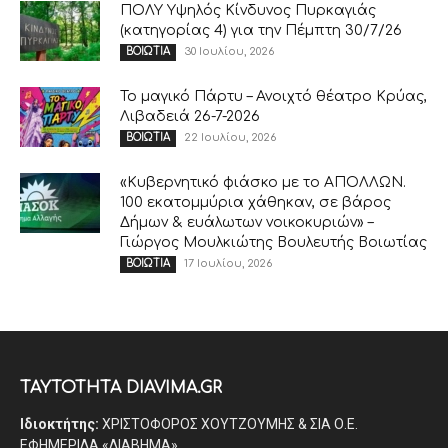
ΠΟΛΥ Υψηλός Κίνδυνος Πυρκαγιάς
(κατηγορίας 4) για την Πέμπτη 30/7/26
30 Ιουλίου, 2026
ΒΟΙΩΤΙΑ
Το μαγικό Πάρτυ – Ανοιχτό θέατρο Κρύας,
Λιβαδειά 26-7-2026
22 Ιουλίου, 2026
ΒΟΙΩΤΙΑ
«Κυβερνητικό φιάσκο με το ΑΠΟΛΛΩΝ.
100 εκατομμύρια χάθηκαν, σε βάρος
Δήμων & ευάλωτων νοικοκυριών» –
Γιώργος Μουλκιώτης Βουλευτής Βοιωτίας
17 Ιουλίου, 2026
ΒΟΙΩΤΙΑ
ΤΑΥΤΟΤΗΤΑ DIAVIMA.GR
Ιδιοκτήτης:
ΧΡΙΣΤΟΦΟΡΟΣ ΧΟΥΤΖΟΥΜΗΣ & ΣΙΑ Ο.Ε.
ΕΦΗΜΕΡΙΔΑ «ΔΙΑΒΗΜΑ»