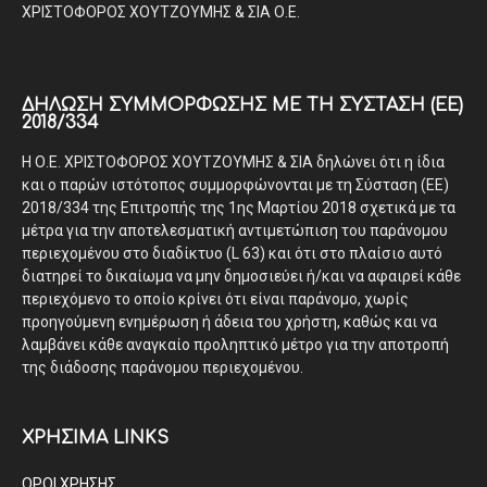
ΧΡΙΣΤΟΦΟΡΟΣ ΧΟΥΤΖΟΥΜΗΣ & ΣΙΑ Ο.Ε.
ΔΉΛΩΣΗ ΣΥΜΜΌΡΦΩΣΗΣ ΜΕ ΤΗ ΣΎΣΤΑΣΗ (ΕΕ)
2018/334
Η Ο.Ε. ΧΡΙΣΤΟΦΟΡΟΣ ΧΟΥΤΖΟΥΜΗΣ & ΣΙΑ δηλώνει ότι η ίδια
και ο παρών ιστότοπος συμμορφώνονται με τη Σύσταση (ΕΕ)
2018/334 της Επιτροπής της 1ης Μαρτίου 2018 σχετικά με τα
μέτρα για την αποτελεσματική αντιμετώπιση του παράνομου
περιεχομένου στο διαδίκτυο (L 63) και ότι στο πλαίσιο αυτό
διατηρεί το δικαίωμα να μην δημοσιεύει ή/και να αφαιρεί κάθε
περιεχόμενο το οποίο κρίνει ότι είναι παράνομο, χωρίς
προηγούμενη ενημέρωση ή άδεια του χρήστη, καθώς και να
λαμβάνει κάθε αναγκαίο προληπτικό μέτρο για την αποτροπή
της διάδοσης παράνομου περιεχομένου.
ΧΡΗΣΙΜΑ LINKS
ΟΡΟΙ ΧΡΗΣΗΣ