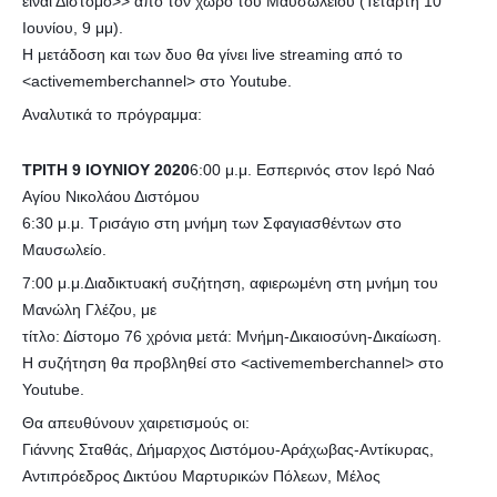
είναι Δίστομο>> από τον χώρο του Μαυσωλείου (Τετάρτη 10
Ιουνίου, 9 μμ).
Η μετάδοση και των δυο θα γίνει live streaming από το
<activememberchannel> στο Youtube.
Αναλυτικά το πρόγραμμα:
ΤΡΙΤΗ 9 ΙΟΥΝΙΟΥ 2020
6:00 μ.μ. Εσπερινός στον Ιερό Ναό
Αγίου Νικολάου Διστόμου
6:30 μ.μ. Τρισάγιο στη μνήμη των Σφαγιασθέντων στο
Μαυσωλείο.
7:00 μ.μ.Διαδικτυακή συζήτηση, αφιερωμένη στη μνήμη του
Μανώλη Γλέζου, με
τίτλο: Δίστομο 76 χρόνια μετά: Μνήμη-Δικαιοσύνη-Δικαίωση.
Η συζήτηση θα προβληθεί στο <activememberchannel> στο
Youtube.
Θα απευθύνουν χαιρετισμούς οι:
Γιάννης Σταθάς, Δήμαρχος Διστόμου-Αράχωβας-Αντίκυρας,
Αντιπρόεδρος Δικτύου Μαρτυρικών Πόλεων, Μέλος