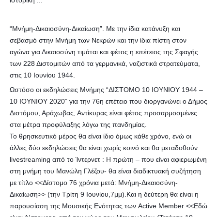
“Μνήμη-Δικαιοσύνη-Δικαίωση”. Με την ίδια κατάνυξη και
σεβασμό στην Μνήμη των Νεκρών και την ίδια πίστη στον
αγώνα για Δικαιοσύνη τιμάται και φέτος η επέτειος της Σφαγής
των 228 Διστομιτών από τα γερμανικά, ναζιστικά στρατεύματα,
στις 10 Ιουνίου 1944.
Ωστόσο οι εκδηλώσεις Μνήμης “ΔΙΣΤΟΜΟ 10 ΙΟΥΝΙΟΥ 1944 –
10 ΙΟΥΝΙΟΥ 2020” για την 76η επέτειο που διοργανώνει ο Δήμος
Διστόμου, Αράχωβας, Αντίκυρας είναι φέτος προσαρμοσμένες
στα μέτρα προφύλαξης λόγω της πανδημίας.
Το θρησκευτικό μέρος θα είναι ίδιο όμως κάθε χρόνο, ενώ οι
άλλες δύο εκδηλώσεις θα είναι χωρίς κοινό και θα μεταδοθούν
livestreaming από το Ίντερνετ : Η πρώτη – που είναι αφιερωμένη
στη μνήμη του Μανώλη Γλέζου- θα είναι διαδικτυακή συζήτηση
με τίτλο <<Δίστομο 76 χρόνια μετά: Μνήμη-Δικαιοσύνη-
Δικαίωση>> (την Τρίτη 9 Ιουνίου,7μμ).Και η δεύτερη θα είναι η
παρουσίαση της Μουσικής Ενότητας των Active Member <<Εδώ