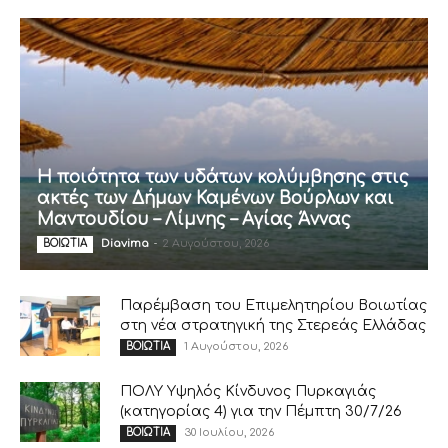
Η ποιότητα των υδάτων κολύμβησης στις
ακτές των Δήμων Καμένων Βούρλων και
Μαντουδίου – Λίμνης – Αγίας Άννας
Diavima
-
2 Αυγούστου, 2026
ΒΟΙΩΤΙΑ
Παρέμβαση του Επιμελητηρίου Βοιωτίας
στη νέα στρατηγική της Στερεάς Ελλάδας
1 Αυγούστου, 2026
ΒΟΙΩΤΙΑ
ΠΟΛΥ Υψηλός Κίνδυνος Πυρκαγιάς
(κατηγορίας 4) για την Πέμπτη 30/7/26
30 Ιουλίου, 2026
ΒΟΙΩΤΙΑ