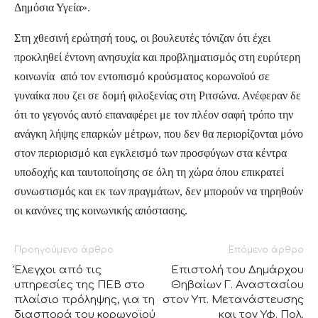
Δημόσια Υγεία».
Στη χθεσινή ερώτησή τους, οι βουλευτές τόνιζαν ότι έχει
προκληθεί έντονη ανησυχία και προβληματισμός στη ευρύτερη
κοινωνία από τον εντοπισμό κρούσματος κορωνοϊού σε
γυναίκα που ζει σε δομή φιλοξενίας στη Ριτσώνα. Ανέφεραν δε
ότι το γεγονός αυτό επαναφέρει με τον πλέον σαφή τρόπο την
ανάγκη λήψης επαρκών μέτρων, που δεν θα περιορίζονται μόνο
στον περιορισμό και εγκλεισμό των προσφύγων στα κέντρα
υποδοχής και ταυτοποίησης σε όλη τη χώρα όπου επικρατεί
συνωστισμός και εκ των πραγμάτων, δεν μπορούν να τηρηθούν
οι κανόνες της κοινωνικής απόστασης.
Προηγούμενο άρθρο
Επόμενο άρθρο
Έλεγχοι από τις
Επιστολή του Δημάρχου
υπηρεσίες της ΠΕΒ στο
Θηβαίων Γ. Αναστασίου
πλαίσιο πρόληψης, για τη
στον Υπ. Μετανάστευσης
διασπορά του κορωνοϊού
και τον Υφ. Πολ.