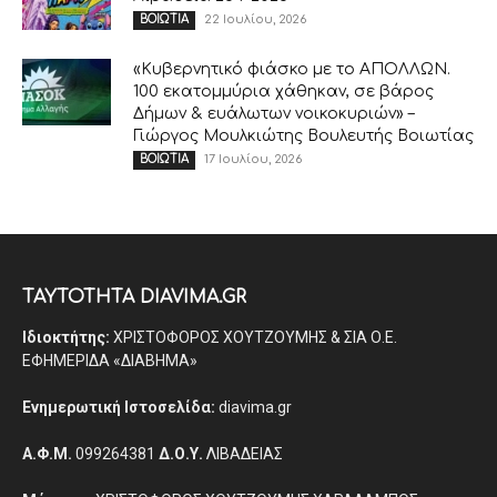
22 Ιουλίου, 2026
ΒΟΙΩΤΙΑ
«Κυβερνητικό φιάσκο με το ΑΠΟΛΛΩΝ.
100 εκατομμύρια χάθηκαν, σε βάρος
Δήμων & ευάλωτων νοικοκυριών» –
Γιώργος Μουλκιώτης Βουλευτής Βοιωτίας
17 Ιουλίου, 2026
ΒΟΙΩΤΙΑ
ΤΑΥΤΟΤΗΤΑ DIAVIMA.GR
Ιδιοκτήτης:
ΧΡΙΣΤΟΦΟΡΟΣ ΧΟΥΤΖΟΥΜΗΣ & ΣΙΑ Ο.Ε.
ΕΦΗΜΕΡΙΔΑ «ΔΙΑΒΗΜΑ»
Ενημερωτική Ιστοσελίδα:
diavima.gr
Α.Φ.Μ.
099264381
Δ.Ο.Υ.
ΛΙΒΑΔΕΙΑΣ