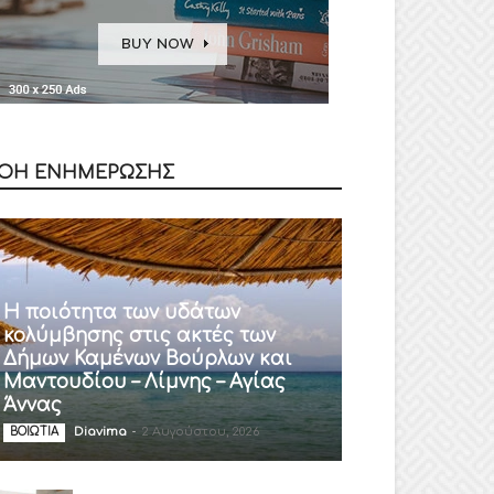
ΟΗ ΕΝΗΜΕΡΩΣΗΣ
Η ποιότητα των υδάτων
κολύμβησης στις ακτές των
Δήμων Καμένων Βούρλων και
Μαντουδίου – Λίμνης – Αγίας
Άννας
Diavima
-
2 Αυγούστου, 2026
ΒΟΙΩΤΙΑ