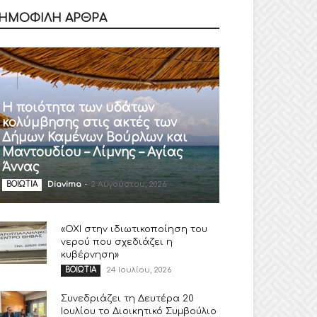
ΗΜΟΦΙΛΗ ΑΡΘΡΑ
Η ποιότητα των υδάτων
κολύμβησης στις ακτές των
Δήμων Καμένων Βούρλων και
Μαντουδίου – Λίμνης – Αγίας
Άννας
Diavima
-
2 Αυγούστου, 2026
ΒΟΙΩΤΙΑ
«ΟΧΙ στην ιδιωτικοποίηση του
νερού που σχεδιάζει η
κυβέρνηση»
24 Ιουλίου, 2026
ΒΟΙΩΤΙΑ
Συνεδριάζει τη Δευτέρα 20
Ιουλίου το Διοικητικό Συμβούλιο