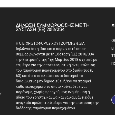
ΔΉΛΩΣΗ ΣΥΜΜΌΡΦΩΣΗΣ ΜΕ ΤΗ
Χ
ΣΎΣΤΑΣΗ (ΕΕ) 2018/334
Α
Ο
Η Ο.Ε. ΧΡΙΣΤΟΦΟΡΟΣ ΧΟΥΤΖΟΥΜΗΣ & ΣΙΑ
Ε
δηλώνει ότι η ίδια και ο παρών ιστότοπος
συμμορφώνονται με τη Σύσταση (ΕΕ) 2018/334
Τ
της Επιτροπής της 1ης Μαρτίου 2018 σχετικά με
Π
τα μέτρα για την αποτελεσματική αντιμετώπιση
του παράνομου περιεχομένου στο διαδίκτυο (L
63) και ότι στο πλαίσιο αυτό διατηρεί το
δικαίωμα να μην δημοσιεύει ή/και να αφαιρεί
κάθε περιεχόμενο το οποίο κρίνει ότι είναι
παράνομο, χωρίς προηγούμενη ενημέρωση ή
7
άδεια του χρήστη, καθώς και να λαμβάνει κάθε
αναγκαίο προληπτικό μέτρο για την αποτροπή της
διάδοσης παράνομου περιεχομένου.