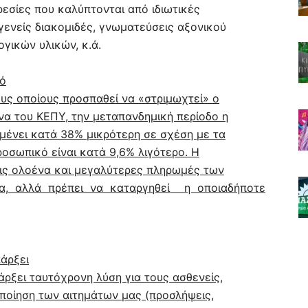
ρεσίες που καλύπτονται από ιδιωτικές
ογενείς διακομιδές, γνωματεύσεις αξονικού
γικών υλικών, κ.ά.
ρό
ους οποίους προσπαθεί να «στριμωχτεί» ο
να του ΚΕΠΥ, την μεταπανδημική περίοδο η
ένει κατά 38% μικρότερη σε σχέση με τα
ροσωπικό είναι κατά 9,6% λιγότερο. Η
στις ολοένα και μεγαλύτερες πληρωμές των
α, αλλά πρέπει να καταργηθεί
η οποιαδήποτε
άρξει
άρξει ταυτόχρονη λύση για τους ασθενείς,
οποίηση των αιτημάτων μας (προσλήψεις,