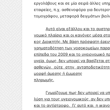
εργολάβους και σε μία σειρά άλλες υπη
εταιρείες, π.χ. ασθενοφόρα για δευτερ
τομογράφου, μεταφορά δειγμάτων βιολο
Αυτό είναι εξάλλου και το αυστη
νομικό πλαίσιο και οι κανόνες μέσα στ
κος Διοικητής. Με βάση πρόσφατη έρευ
χρηματοδότηση των νοσοκομείων παραμ
επίπεδα του 2009 και το υγειονομικό π
υγεία, όμως, δεν μπορεί να βασίζεται 
ασθενών, ούτε στην ανταποδοτικότητ
μορφή άμεσης ή έμμεσης
πληρωμής.
Γνωρίζουμε πως δεν μπορεί να υπ
λύση για τους υγειονομικούς, αν δεν υπ
και το αντίστροφο.
Γι’ αυτό και
η ικαν