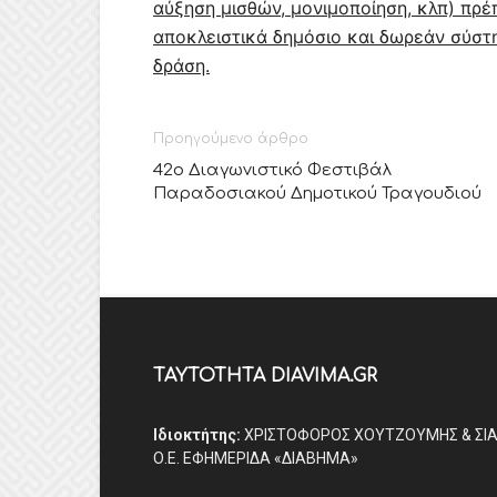
αύξηση μισθών, μονιμοποίηση, κλπ) πρέ
αποκλειστικά δημόσιο και δωρεάν σύστη
δράση.
Προηγούμενο άρθρο
42ο Διαγωνιστικό Φεστιβάλ
Παραδοσιακού Δημοτικού Τραγουδιού
ΤΑΥΤΟΤΗΤΑ DIAVIMA.GR
Ιδιοκτήτης:
ΧΡΙΣΤΟΦΟΡΟΣ ΧΟΥΤΖΟΥΜΗΣ & ΣΙ
Ο.Ε. ΕΦΗΜΕΡΙΔΑ «ΔΙΑΒΗΜΑ»