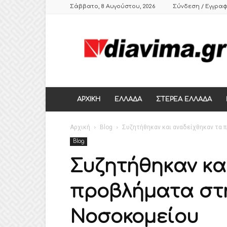
Σάββατο, 8 Αυγούστου, 2026
Σύνδεση / Εγγρα
DIAVIMA.GR
ΕΒΔΟΜΑΔΙΑΙΑ
ΠΟΛΙΤΙΚΗ
ΣΑΤΙΡΙΚΗ
ΕΦΗΜΕΡΙΔΑ
ΣΤΕΡΕΑΣ
ΕΛΛΑΔΑΣ,
ΑΡΧΙΚΗ
ΕΛΛΑΔΑ
ΣΤΕΡΕΑ ΕΛΛΑΔΑ
ΒΟΙΩΤΙΑ,
ΛΙΒΑΔΕΙΑ,
Αρχική
ΘΗΒΑ
Blog
Συζητήθηκαν και αναδείχθηκαν τα 
Blog
Συζητήθηκαν κα
προβλήματα στη
Νοσοκομείου