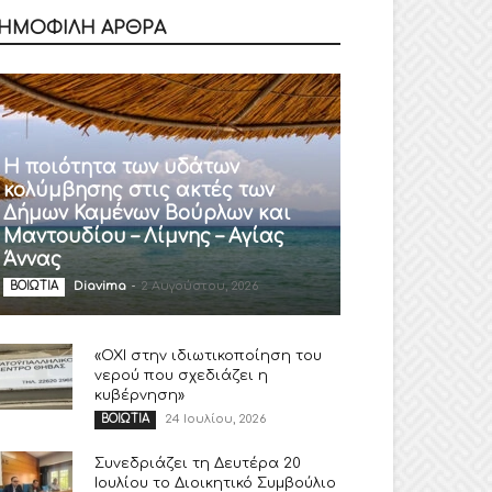
ΗΜΟΦΙΛΗ ΑΡΘΡΑ
Η ποιότητα των υδάτων
κολύμβησης στις ακτές των
Δήμων Καμένων Βούρλων και
Μαντουδίου – Λίμνης – Αγίας
Άννας
Diavima
-
2 Αυγούστου, 2026
ΒΟΙΩΤΙΑ
«ΟΧΙ στην ιδιωτικοποίηση του
νερού που σχεδιάζει η
κυβέρνηση»
24 Ιουλίου, 2026
ΒΟΙΩΤΙΑ
Συνεδριάζει τη Δευτέρα 20
Ιουλίου το Διοικητικό Συμβούλιο