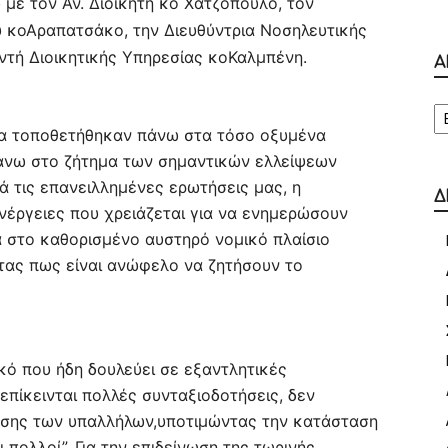
 με τον Αν. Διοικητή κο Χατζόπουλο, τον
 κοΑραπατσάκο, την Διευθύντρια Νοσηλευτικής
ντή Διοικητικής Υπηρεσίας κοΚαλμπένη.
Α
Α
α τοποθετήθηκαν πάνω στα τόσο οξυμένα
άνω στο ζήτημα των σημαντικών ελλείψεων
 τις επανειλλημένες ερωτήσεις μας, η
Δ
νέργειες που χρειάζεται για να ενημερώσουν
α στο καθορισμένο αυστηρό νομικό πλαίσιο
ντας πως είναι ανώφελο να ζητήσουν το
κό που ήδη δουλεύει σε εξαντλητικές
επίκεινται πολλές συνταξιοδοτήσεις, δεν
σης των υπαλλήλων,υποτιμώντας την κατάσταση
 πολλοί”. Για την επιδείνωση της τωρινής