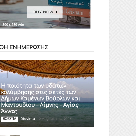
ΟΗ ΕΝΗΜΕΡΩΣΗΣ
Η ποιότητα των υδάτων
κολύμβησης στις ακτές των
Δήμων Καμένων Βούρλων και
Μαντουδίου – Λίμνης – Αγίας
Άννας
Diavima
-
2 Αυγούστου, 2026
ΒΟΙΩΤΙΑ