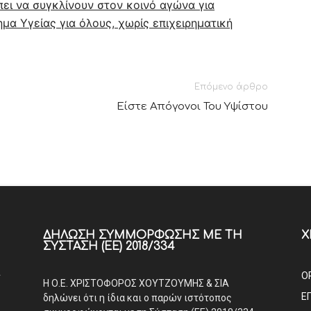
πει να συγκλίνουν στον κοινό αγώνα για
μα Υγείας για όλους, χωρίς επιχειρηματική
Επόμενο άρθρο
Είστε Απόγονοι Του Υψίστου
ΔΉΛΩΣΗ ΣΥΜΜΌΡΦΩΣΗΣ ΜΕ ΤΗ
Χ
ΣΎΣΤΑΣΗ (ΕΕ) 2018/334
Α
Ο
Η Ο.Ε. ΧΡΙΣΤΟΦΟΡΟΣ ΧΟΥΤΖΟΥΜΗΣ & ΣΙΑ
Ε
δηλώνει ότι η ίδια και ο παρών ιστότοπος