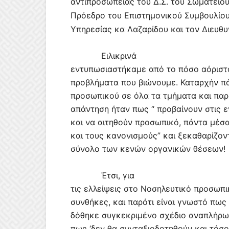
αντιπροσωπείας του Δ.Σ. του Σωματείου
Πρόεδρο του Επιστημονικού Συμβουλίου
Υπηρεσίας κα Λαζαρίδου και τον Διευθυ
Ειλικρινά
εντυπωσιαστήκαμε από το πόσο αόριστ
προβλήματα που βιώνουμε. Καταρχήν π
προσωπικού σε όλα τα τμήματα και παρά
απάντηση ήταν πως “ προβαίνουν στις ε
και να αιτηθούν προσωπικό, πάντα μέσ
και τους κανονισμούς” και ξεκαθαρίζο
σύνολο των κενών οργανικών θέσεων!
Έτσι, για
τις ελλείψεις στο Νοσηλευτικό προσωπι
συνθήκες, και παρότι είναι γνωστό πως 
δόθηκε συγκεκριμένο σχέδιο αναπλήρω
πως ‘δεν θα συνταξιοδοτηθούν και τόσοι