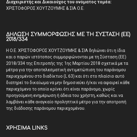
Διαχειριστής και Δικαιούχος του ονόματος τομέα:
ΧΡΙΣΤΟΦΟΡΟΣ ΧΟΥΤΖΟΥΜΗΣ & ΣΙΑ Ο.Ε.
ΔΉΛΩΣΗ ΣΥΜΜΌΡΦΩΣΗΣ ΜΕ ΤΗ ΣΎΣΤΑΣΗ (ΕΕ)
2018/334
Η Ο.Ε. ΧΡΙΣΤΟΦΟΡΟΣ ΧΟΥΤΖΟΥΜΗΣ & ΣΙΑ δηλώνει ότι η ίδια
και ο παρών ιστότοπος συμμορφώνονται με τη Σύσταση (ΕΕ)
2018/334 της Επιτροπής της 1ης Μαρτίου 2018 σχετικά με τα
μέτρα για την αποτελεσματική αντιμετώπιση του παράνομου
περιεχομένου στο διαδίκτυο (L 63) και ότι στο πλαίσιο αυτό
διατηρεί το δικαίωμα να μην δημοσιεύει ή/και να αφαιρεί κάθε
περιεχόμενο το οποίο κρίνει ότι είναι παράνομο, χωρίς
προηγούμενη ενημέρωση ή άδεια του χρήστη, καθώς και να
λαμβάνει κάθε αναγκαίο προληπτικό μέτρο για την αποτροπή
της διάδοσης παράνομου περιεχομένου.
ΧΡΗΣΙΜΑ LINKS