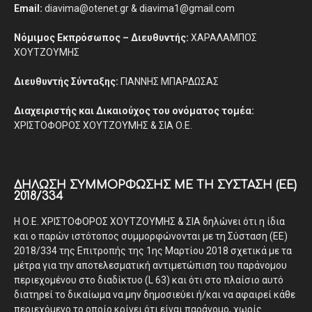
Email:
diavima@otenet.gr & diavima1@gmail.com
Νόμιμος Εκπρόσωπος – Διευθυντής:
ΧΑΡΑΛΑΜΠΟΣ
ΧΟΥΤΖΟΥΜΗΣ
Διευθυντής Σύνταξης:
ΓΙΑΝΝΗΣ ΜΠΑΡΔΩΣΑΣ
Διαχειριστής και Δικαιούχος του ονόματος τομέα:
ΧΡΙΣΤΟΦΟΡΟΣ ΧΟΥΤΖΟΥΜΗΣ & ΣΙΑ Ο.Ε.
ΔΉΛΩΣΗ ΣΥΜΜΌΡΦΩΣΗΣ ΜΕ ΤΗ ΣΎΣΤΑΣΗ (ΕΕ)
2018/334
Η Ο.Ε. ΧΡΙΣΤΟΦΟΡΟΣ ΧΟΥΤΖΟΥΜΗΣ & ΣΙΑ δηλώνει ότι η ίδια
και ο παρών ιστότοπος συμμορφώνονται με τη Σύσταση (ΕΕ)
2018/334 της Επιτροπής της 1ης Μαρτίου 2018 σχετικά με τα
μέτρα για την αποτελεσματική αντιμετώπιση του παράνομου
περιεχομένου στο διαδίκτυο (L 63) και ότι στο πλαίσιο αυτό
διατηρεί το δικαίωμα να μην δημοσιεύει ή/και να αφαιρεί κάθε
περιεχόμενο το οποίο κρίνει ότι είναι παράνομο, χωρίς