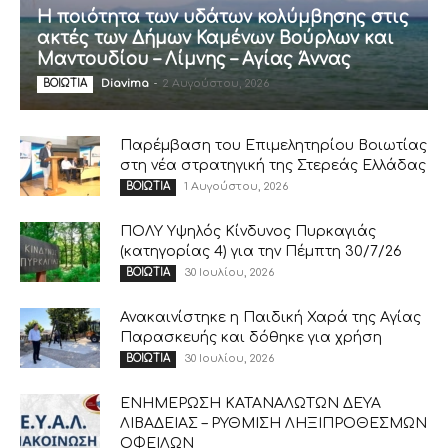
Η ποιότητα των υδάτων κολύμβησης στις
ακτές των Δήμων Καμένων Βούρλων και
Μαντουδίου – Λίμνης – Αγίας Άννας
Diavima
-
2 Αυγούστου, 2026
ΒΟΙΩΤΙΑ
Παρέμβαση του Επιμελητηρίου Βοιωτίας
στη νέα στρατηγική της Στερεάς Ελλάδας
1 Αυγούστου, 2026
ΒΟΙΩΤΙΑ
ΠΟΛΥ Υψηλός Κίνδυνος Πυρκαγιάς
(κατηγορίας 4) για την Πέμπτη 30/7/26
30 Ιουλίου, 2026
ΒΟΙΩΤΙΑ
Ανακαινίστηκε η Παιδική Χαρά της Αγίας
Παρασκευής και δόθηκε για χρήση
30 Ιουλίου, 2026
ΒΟΙΩΤΙΑ
ΕΝΗΜΕΡΩΣΗ ΚΑΤΑΝΑΛΩΤΩΝ ΔΕΥΑ
ΛΙΒΑΔΕΙΑΣ – ΡΥΘΜΙΣΗ ΛΗΞΙΠΡΟΘΕΣΜΩΝ
ΟΦΕΙΛΩΝ