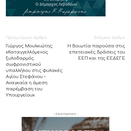
Προηγούμενο άρθρο
Επόμενο άρθρο
Γιώργος Μουλκιώτης:
Η Βοιωτία παρούσα στις
«Καταγγελλόμενος
επετειακές δράσεις του
ξυλοδαρμός
ΕΕΠ και της ΕΕΔΕΓΕ
σωφρονιστικού
υπαλλήλου στις φυλακές
Αγίου Στεφάνου –
Αναγκαία η άμεση
παρέμβαση του
Υπουργείου».
- Advertisement -