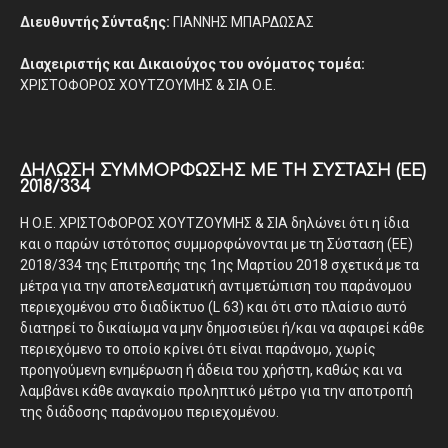
Διευθυντής Σύνταξης:
ΓΙΑΝΝΗΣ ΜΠΑΡΔΩΣΑΣ
Διαχειριστής και Δικαιούχος του ονόματος τομέα:
ΧΡΙΣΤΟΦΟΡΟΣ ΧΟΥΤΖΟΥΜΗΣ & ΣΙΑ Ο.Ε.
ΔΉΛΩΣΗ ΣΥΜΜΌΡΦΩΣΗΣ ΜΕ ΤΗ ΣΎΣΤΑΣΗ (ΕΕ)
2018/334
Η Ο.Ε. ΧΡΙΣΤΟΦΟΡΟΣ ΧΟΥΤΖΟΥΜΗΣ & ΣΙΑ δηλώνει ότι η ίδια
και ο παρών ιστότοπος συμμορφώνονται με τη Σύσταση (ΕΕ)
2018/334 της Επιτροπής της 1ης Μαρτίου 2018 σχετικά με τα
μέτρα για την αποτελεσματική αντιμετώπιση του παράνομου
περιεχομένου στο διαδίκτυο (L 63) και ότι στο πλαίσιο αυτό
διατηρεί το δικαίωμα να μην δημοσιεύει ή/και να αφαιρεί κάθε
περιεχόμενο το οποίο κρίνει ότι είναι παράνομο, χωρίς
προηγούμενη ενημέρωση ή άδεια του χρήστη, καθώς και να
λαμβάνει κάθε αναγκαίο προληπτικό μέτρο για την αποτροπή
της διάδοσης παράνομου περιεχομένου.