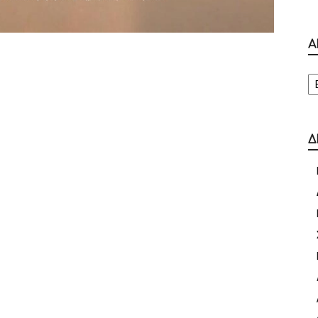
Α
Α
Δ