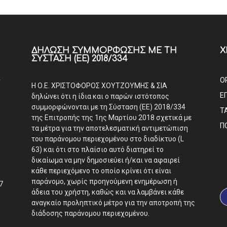
ΔΉΛΩΣΗ ΣΥΜΜΌΡΦΩΣΗΣ ΜΕ ΤΗ
Χ
ΣΎΣΤΑΣΗ (ΕΕ) 2018/334
Α
Ο
Η Ο.Ε. ΧΡΙΣΤΟΦΟΡΟΣ ΧΟΥΤΖΟΥΜΗΣ & ΣΙΑ
Ε
δηλώνει ότι η ίδια και ο παρών ιστότοπος
συμμορφώνονται με τη Σύσταση (ΕΕ) 2018/334
Τ
της Επιτροπής της 1ης Μαρτίου 2018 σχετικά με
Π
τα μέτρα για την αποτελεσματική αντιμετώπιση
του παράνομου περιεχομένου στο διαδίκτυο (L
63) και ότι στο πλαίσιο αυτό διατηρεί το
δικαίωμα να μην δημοσιεύει ή/και να αφαιρεί
κάθε περιεχόμενο το οποίο κρίνει ότι είναι
παράνομο, χωρίς προηγούμενη ενημέρωση ή
7
άδεια του χρήστη, καθώς και να λαμβάνει κάθε
αναγκαίο προληπτικό μέτρο για την αποτροπή της
διάδοσης παράνομου περιεχομένου.