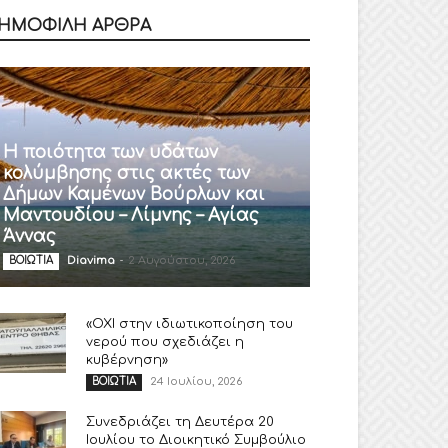
ΗΜΟΦΙΛΗ ΑΡΘΡΑ
Η ποιότητα των υδάτων
κολύμβησης στις ακτές των
Δήμων Καμένων Βούρλων και
Μαντουδίου – Λίμνης – Αγίας
Άννας
Diavima
-
2 Αυγούστου, 2026
ΒΟΙΩΤΙΑ
«ΟΧΙ στην ιδιωτικοποίηση του
νερού που σχεδιάζει η
κυβέρνηση»
24 Ιουλίου, 2026
ΒΟΙΩΤΙΑ
Συνεδριάζει τη Δευτέρα 20
Ιουλίου το Διοικητικό Συμβούλιο