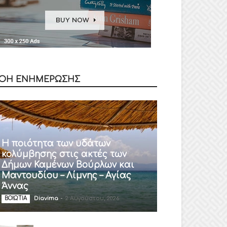
ΟΗ ΕΝΗΜΕΡΩΣΗΣ
Η ποιότητα των υδάτων
κολύμβησης στις ακτές των
Δήμων Καμένων Βούρλων και
Μαντουδίου – Λίμνης – Αγίας
Άννας
Diavima
-
2 Αυγούστου, 2026
ΒΟΙΩΤΙΑ