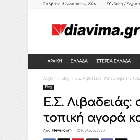
Σάββατο, 8 Αυγούστου, 2026
Σύνδεση / Εγγρα
DIAVIMA.GR
ΕΒΔΟΜΑΔΙΑΙΑ
ΠΟΛΙΤΙΚΗ
ΣΑΤΙΡΙΚΗ
ΕΦΗΜΕΡΙΔΑ
ΣΤΕΡΕΑΣ
ΕΛΛΑΔΑΣ,
ΑΡΧΙΚΗ
ΕΛΛΑΔΑ
ΣΤΕΡΕΑ ΕΛΛΑΔΑ
ΒΟΙΩΤΙΑ,
ΛΙΒΑΔΕΙΑ,
Αρχική
ΘΗΒΑ
Blog
Ε.Σ. Λιβαδειάς: στηρίζουμε την τοπ
Blog
Ε.Σ. Λιβαδειάς:
τοπική αγορά κ
Από
Newsroom
-
12 Ιουλίου, 2025