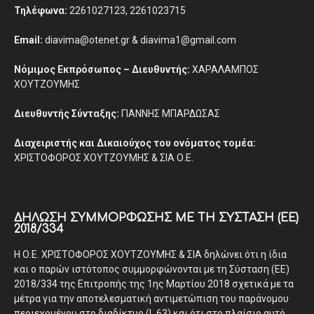
Τηλέφωνα:
2261027123, 2261023715
Email:
diavima@otenet.gr & diavima1@gmail.com
Νόμιμος Εκπρόσωπος – Διευθυντής:
ΧΑΡΑΛΑΜΠΟΣ
ΧΟΥΤΖΟΥΜΗΣ
Διευθυντής Σύνταξης:
ΓΙΑΝΝΗΣ ΜΠΑΡΔΩΣΑΣ
Διαχειριστής και Δικαιούχος του ονόματος τομέα:
ΧΡΙΣΤΟΦΟΡΟΣ ΧΟΥΤΖΟΥΜΗΣ & ΣΙΑ Ο.Ε.
ΔΉΛΩΣΗ ΣΥΜΜΌΡΦΩΣΗΣ ΜΕ ΤΗ ΣΎΣΤΑΣΗ (ΕΕ)
2018/334
Η Ο.Ε. ΧΡΙΣΤΟΦΟΡΟΣ ΧΟΥΤΖΟΥΜΗΣ & ΣΙΑ δηλώνει ότι η ίδια
και ο παρών ιστότοπος συμμορφώνονται με τη Σύσταση (ΕΕ)
2018/334 της Επιτροπής της 1ης Μαρτίου 2018 σχετικά με τα
μέτρα για την αποτελεσματική αντιμετώπιση του παράνομου
περιεχομένου στο διαδίκτυο (L 63) και ότι στο πλαίσιο αυτό