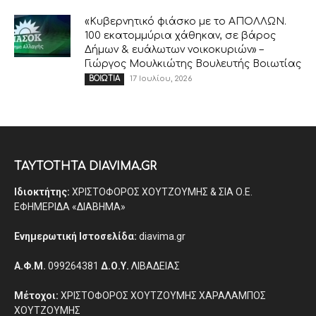
«Κυβερνητικό φιάσκο με το ΑΠΟΛΛΩΝ.
100 εκατομμύρια χάθηκαν, σε βάρος
Δήμων & ευάλωτων νοικοκυριών» –
Γιώργος Μουλκιώτης Βουλευτής Βοιωτίας
17 Ιουλίου, 2026
ΒΟΙΩΤΙΑ
ΤΑΥΤΟΤΗΤΑ DIAVIMA.GR
Ιδιοκτήτης:
ΧΡΙΣΤΟΦΟΡΟΣ ΧΟΥΤΖΟΥΜΗΣ & ΣΙΑ Ο.Ε.
ΕΦΗΜΕΡΙΔΑ «ΔΙΑΒΗΜΑ»
Ενημερωτική Ιστοσελίδα:
diavima.gr
Α.Φ.Μ.
099264381
Δ.Ο.Υ.
ΛΙΒΑΔΕΙΑΣ
Μέτοχοι:
ΧΡΙΣΤΟΦΟΡΟΣ ΧΟΥΤΖΟΥΜΗΣ ΧΑΡΑΛΑΜΠΟΣ
ΧΟΥΤΖΟΥΜΗΣ