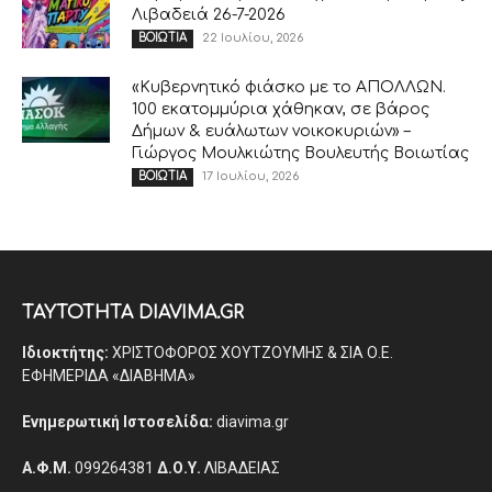
Λιβαδειά 26-7-2026
22 Ιουλίου, 2026
ΒΟΙΩΤΙΑ
«Κυβερνητικό φιάσκο με το ΑΠΟΛΛΩΝ.
100 εκατομμύρια χάθηκαν, σε βάρος
Δήμων & ευάλωτων νοικοκυριών» –
Γιώργος Μουλκιώτης Βουλευτής Βοιωτίας
17 Ιουλίου, 2026
ΒΟΙΩΤΙΑ
ΤΑΥΤΟΤΗΤΑ DIAVIMA.GR
Ιδιοκτήτης:
ΧΡΙΣΤΟΦΟΡΟΣ ΧΟΥΤΖΟΥΜΗΣ & ΣΙΑ Ο.Ε.
ΕΦΗΜΕΡΙΔΑ «ΔΙΑΒΗΜΑ»
Ενημερωτική Ιστοσελίδα:
diavima.gr
Α.Φ.Μ.
099264381
Δ.Ο.Υ.
ΛΙΒΑΔΕΙΑΣ