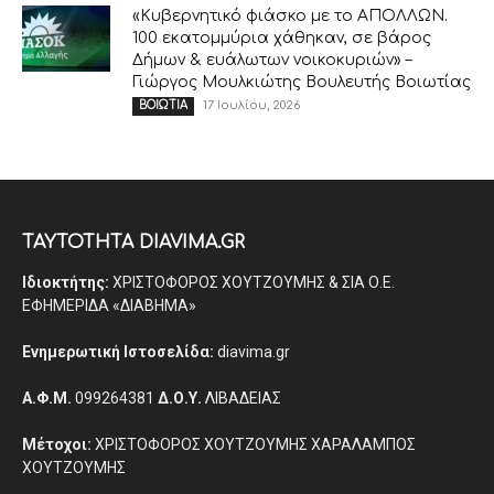
«Κυβερνητικό φιάσκο με το ΑΠΟΛΛΩΝ.
100 εκατομμύρια χάθηκαν, σε βάρος
Δήμων & ευάλωτων νοικοκυριών» –
Γιώργος Μουλκιώτης Βουλευτής Βοιωτίας
17 Ιουλίου, 2026
ΒΟΙΩΤΙΑ
ΤΑΥΤΟΤΗΤΑ DIAVIMA.GR
Ιδιοκτήτης:
ΧΡΙΣΤΟΦΟΡΟΣ ΧΟΥΤΖΟΥΜΗΣ & ΣΙΑ Ο.Ε.
ΕΦΗΜΕΡΙΔΑ «ΔΙΑΒΗΜΑ»
Ενημερωτική Ιστοσελίδα:
diavima.gr
Α.Φ.Μ.
099264381
Δ.Ο.Υ.
ΛΙΒΑΔΕΙΑΣ
Μέτοχοι:
ΧΡΙΣΤΟΦΟΡΟΣ ΧΟΥΤΖΟΥΜΗΣ ΧΑΡΑΛΑΜΠΟΣ
ΧΟΥΤΖΟΥΜΗΣ