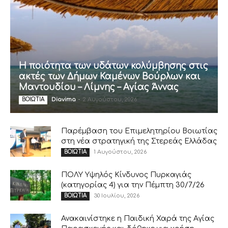
Η ποιότητα των υδάτων κολύμβησης στις
ακτές των Δήμων Καμένων Βούρλων και
Μαντουδίου – Λίμνης – Αγίας Άννας
Diavima
-
2 Αυγούστου, 2026
ΒΟΙΩΤΙΑ
Παρέμβαση του Επιμελητηρίου Βοιωτίας
στη νέα στρατηγική της Στερεάς Ελλάδας
1 Αυγούστου, 2026
ΒΟΙΩΤΙΑ
ΠΟΛΥ Υψηλός Κίνδυνος Πυρκαγιάς
(κατηγορίας 4) για την Πέμπτη 30/7/26
30 Ιουλίου, 2026
ΒΟΙΩΤΙΑ
Ανακαινίστηκε η Παιδική Χαρά της Αγίας