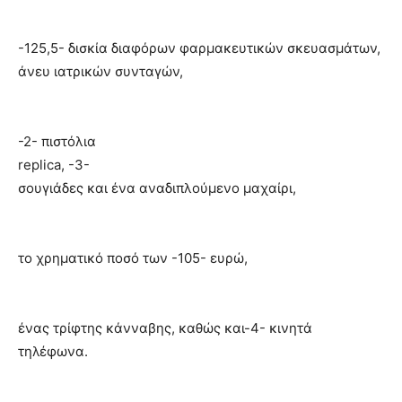
·
-125,5- δισκία διαφόρων φαρμακευτικών σκευασμάτων,
άνευ ιατρικών συνταγών,
·
-2- πιστόλια
replica
, -3-
σουγιάδες και ένα αναδιπλούμενο μαχαίρι,
·
το χρηματικό ποσό των -105- ευρώ,
·
ένας τρίφτης κάνναβης, καθώς και-4- κινητά
τηλέφωνα.