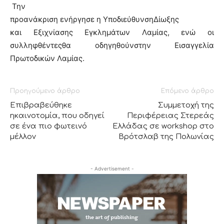
Την
προανάκριση
ενήργησε
η ΥποδιεύθυνσηΔίωξης
και Εξιχνίασης Εγκλημάτων Λαμίας
, ενώ οι
συλληφθέντεςθα οδηγηθούν
στην Εισαγγελ
ία
Πρωτοδικών Λαμίας
.
Προηγούμενο άρθρο
Επόμενο άρθρο
Επιβραβεύθηκε
Συμμετοχή της
ηκαινοτομία, που οδηγεί
Περιφέρειας Στερεάς
σε ένα πιο φωτεινό
Ελλάδας σε workshop στο
μέλλον
Βρότσλαβ της Πολωνίας
- Advertisement -