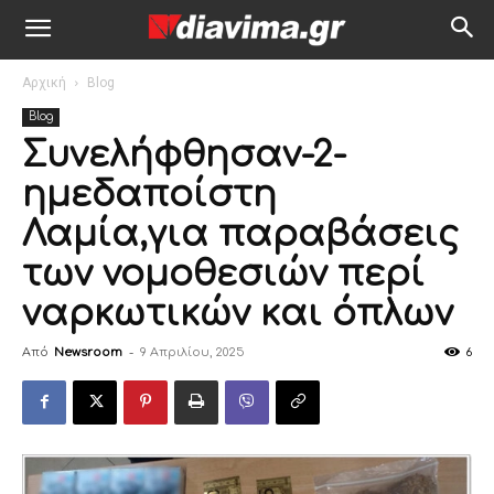
Αρχική
Blog
Blog
Συνελήφθησαν-2-
ημεδαποίστη
Λαμία,για παραβάσεις
των νομοθεσιών περί
ναρκωτικών και όπλων
Από
Newsroom
-
9 Απριλίου, 2025
6