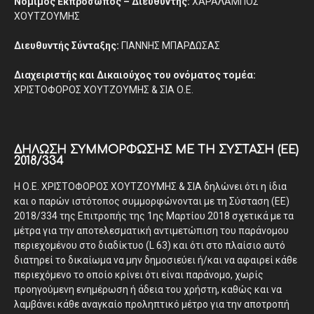
Νόμιμος Εκπρόσωπος – Διευθυντής:
ΧΑΡΑΛΑΜΠΟΣ
ΧΟΥΤΖΟΥΜΗΣ
Διευθυντής Σύνταξης:
ΓΙΑΝΝΗΣ ΜΠΑΡΔΩΣΑΣ
Διαχειριστής και Δικαιούχος του ονόματος τομέα:
ΧΡΙΣΤΟΦΟΡΟΣ ΧΟΥΤΖΟΥΜΗΣ & ΣΙΑ Ο.Ε.
ΔΉΛΩΣΗ ΣΥΜΜΌΡΦΩΣΗΣ ΜΕ ΤΗ ΣΎΣΤΑΣΗ (ΕΕ)
2018/334
Η Ο.Ε. ΧΡΙΣΤΟΦΟΡΟΣ ΧΟΥΤΖΟΥΜΗΣ & ΣΙΑ δηλώνει ότι η ίδια
και ο παρών ιστότοπος συμμορφώνονται με τη Σύσταση (ΕΕ)
2018/334 της Επιτροπής της 1ης Μαρτίου 2018 σχετικά με τα
μέτρα για την αποτελεσματική αντιμετώπιση του παράνομου
περιεχομένου στο διαδίκτυο (L 63) και ότι στο πλαίσιο αυτό
διατηρεί το δικαίωμα να μην δημοσιεύει ή/και να αφαιρεί κάθε
περιεχόμενο το οποίο κρίνει ότι είναι παράνομο, χωρίς
προηγούμενη ενημέρωση ή άδεια του χρήστη, καθώς και να
λαμβάνει κάθε αναγκαίο προληπτικό μέτρο για την αποτροπή