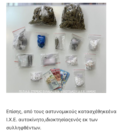
Επίσης, από τους αστυνομικούς κατασχέθηκεένα
Ι.Χ.Ε. αυτοκίνητο,ιδιοκτησίαςενός εκ των
συλληφθέντων.