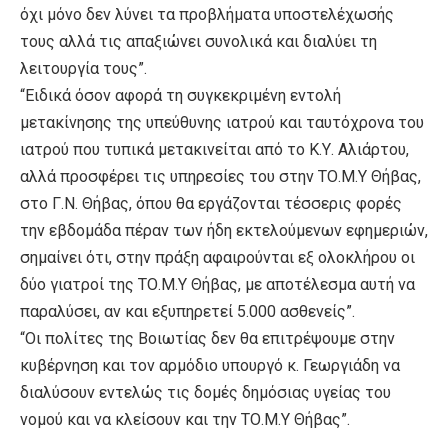
όχι μόνο δεν λύνει τα προβλήματα υποστελέχωσής
τους αλλά τις απαξιώνει συνολικά και διαλύει τη
λειτουργία τους”.
“Ειδικά όσον αφορά τη συγκεκριμένη εντολή
μετακίνησης της υπεύθυνης ιατρού και ταυτόχρονα του
ιατρού που τυπικά μετακινείται από το Κ.Υ. Αλιάρτου,
αλλά προσφέρει τις υπηρεσίες του στην ΤΟ.Μ.Υ Θήβας,
στο Γ.Ν. Θήβας, όπου θα εργάζονται τέσσερις φορές
την εβδομάδα πέραν των ήδη εκτελούμενων εφημεριών,
σημαίνει ότι, στην πράξη αφαιρούνται εξ ολοκλήρου οι
δύο γιατροί της ΤΟ.Μ.Υ Θήβας, με αποτέλεσμα αυτή να
παραλύσει, αν και εξυπηρετεί 5.000 ασθενείς”.
“Οι πολίτες της Βοιωτίας δεν θα επιτρέψουμε στην
κυβέρνηση και τον αρμόδιο υπουργό κ. Γεωργιάδη να
διαλύσουν εντελώς τις δομές δημόσιας υγείας του
νομού και να κλείσουν και την ΤΟ.Μ.Υ Θήβας”.