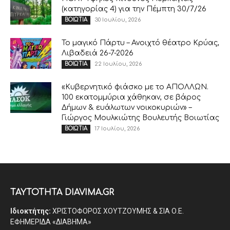
(κατηγορίας 4) για την Πέμπτη 30/7/26
30 Ιουλίου, 2026
ΒΟΙΩΤΙΑ
Το μαγικό Πάρτυ – Ανοιχτό θέατρο Κρύας,
Λιβαδειά 26-7-2026
22 Ιουλίου, 2026
ΒΟΙΩΤΙΑ
«Κυβερνητικό φιάσκο με το ΑΠΟΛΛΩΝ.
100 εκατομμύρια χάθηκαν, σε βάρος
Δήμων & ευάλωτων νοικοκυριών» –
Γιώργος Μουλκιώτης Βουλευτής Βοιωτίας
17 Ιουλίου, 2026
ΒΟΙΩΤΙΑ
ΤΑΥΤΟΤΗΤΑ DIAVIMA.GR
Ιδιοκτήτης:
ΧΡΙΣΤΟΦΟΡΟΣ ΧΟΥΤΖΟΥΜΗΣ & ΣΙΑ Ο.Ε.
ΕΦΗΜΕΡΙΔΑ «ΔΙΑΒΗΜΑ»