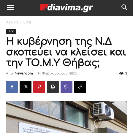
Αρχική
Blog
Blog
Η κυβέρνηση της Ν.Δ
σκοπεύει να κλείσει και
την ΤΟ.Μ.Υ Θήβας;
Από
Newsroom
-
14 Φεβρουαρίου, 2025
3