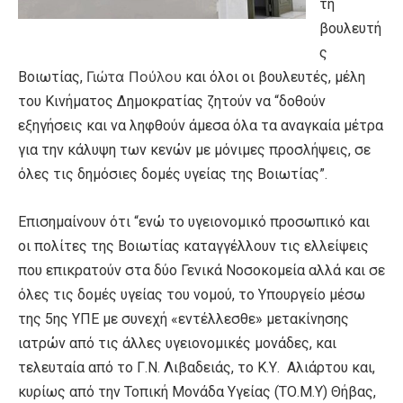
τη
βουλευτή
ς
Γιώτα Πούλου
Βοιωτίας,
και όλοι οι βουλευτές, μέλη
του Κινήματος Δημοκρατίας ζητούν να “δοθούν
εξηγήσεις και να ληφθούν άμεσα όλα τα αναγκαία μέτρα
για την κάλυψη των κενών με μόνιμες προσλήψεις, σε
όλες τις δημόσιες δομές υγείας της Βοιωτίας”.
Επισημαίνουν ότι “ενώ το υγειονομικό προσωπικό και
οι πολίτες της Βοιωτίας καταγγέλλουν τις ελλείψεις
που επικρατούν στα δύο Γενικά Νοσοκομεία αλλά και σε
όλες τις δομές υγείας του νομού, το Υπουργείο μέσω
της 5ης ΥΠΕ
με συνεχή «εντέλλεσθε» μετακίνησης
ιατρών από τις άλλες υγειονομικές μονάδες
, και
τελευταία από το Γ.Ν. Λιβαδειάς, το Κ.Υ. Αλιάρτου και,
κυρίως από την Τοπική Μονάδα Υγείας (ΤΟ.Μ.Υ) Θήβας,