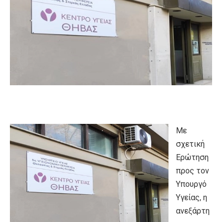
Με
σχετική
Ερώτηση
προς τον
Υπουργό
Υγείας, η
ανεξάρτη