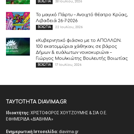
30 Ιουλίου, 2026
ΒΟΙΩΤΙΑ
Το μαγικό Πάρτυ – Ανοιχτό θέατρο Κρύας,
Λιβαδειά 26-7-2026
22 Ιουλίου, 2026
ΒΟΙΩΤΙΑ
«Κυβερνητικό φιάσκο με το ΑΠΟΛΛΩΝ.
100 εκατομμύρια χάθηκαν, σε βάρος
Δήμων & ευάλωτων νοικοκυριών» –
Γιώργος Μουλκιώτης Βουλευτής Βοιωτίας
17 Ιουλίου, 2026
ΒΟΙΩΤΙΑ
ΤΑΥΤΟΤΗΤΑ DIAVIMA.GR
Ιδιοκτήτης:
ΧΡΙΣΤΟΦΟΡΟΣ ΧΟΥΤΖΟΥΜΗΣ & ΣΙΑ Ο.Ε.
ΕΦΗΜΕΡΙΔΑ «ΔΙΑΒΗΜΑ»
Ενημερωτική Ιστοσελίδα:
diavima.gr