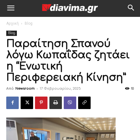
Αρχική
Blog
Blog
Παραίτηση Σπανού
λόγω Κωπαΐδας ζητάει
η “Ενωτική
Περιφερειακή Κίνηση”
Από
Newsroom
-
17 Φεβρουαρίου, 2025
10