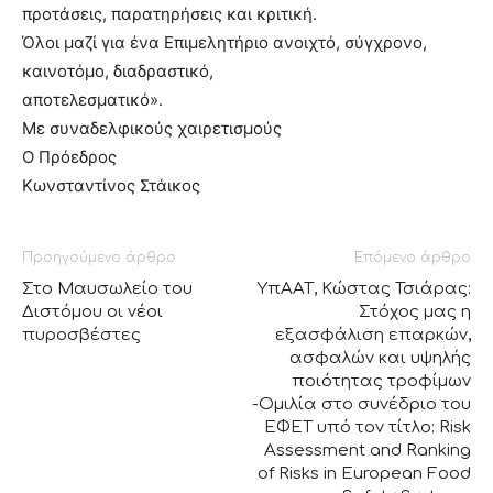
προτάσεις, παρατηρήσεις και κριτική.
Όλοι μαζί για ένα Επιμελητήριο ανοιχτό, σύγχρονο,
καινοτόμο, διαδραστικό,
αποτελεσματικό».
Με συναδελφικούς χαιρετισμούς
Ο Πρόεδρος
Κωνσταντίνος Στάικος
Προηγούμενο άρθρο
Επόμενο άρθρο
Στο Μαυσωλείο του
ΥπΑΑΤ, Κώστας Τσιάρας:
Διστόμου οι νέοι
Στόχος μας η
πυροσβέστες
εξασφάλιση επαρκών,
ασφαλών και υψηλής
ποιότητας τροφίμων
-Ομιλία στο συνέδριο του
ΕΦΕΤ υπό τον τίτλο: Risk
Assessment and Ranking
of Risks in European Food