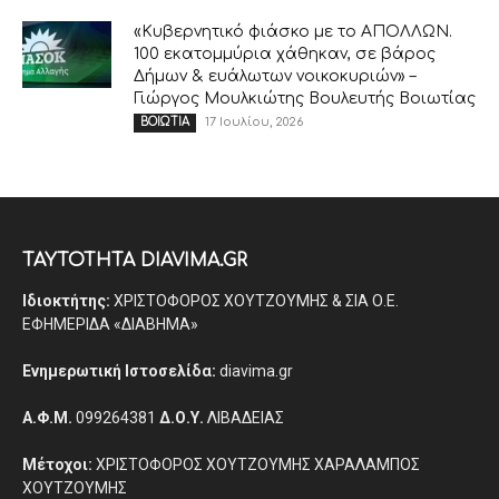
«Κυβερνητικό φιάσκο με το ΑΠΟΛΛΩΝ.
100 εκατομμύρια χάθηκαν, σε βάρος
Δήμων & ευάλωτων νοικοκυριών» –
Γιώργος Μουλκιώτης Βουλευτής Βοιωτίας
17 Ιουλίου, 2026
ΒΟΙΩΤΙΑ
ΤΑΥΤΟΤΗΤΑ DIAVIMA.GR
Ιδιοκτήτης:
ΧΡΙΣΤΟΦΟΡΟΣ ΧΟΥΤΖΟΥΜΗΣ & ΣΙΑ Ο.Ε.
ΕΦΗΜΕΡΙΔΑ «ΔΙΑΒΗΜΑ»
Ενημερωτική Ιστοσελίδα:
diavima.gr
Α.Φ.Μ.
099264381
Δ.Ο.Υ.
ΛΙΒΑΔΕΙΑΣ
Μέτοχοι:
ΧΡΙΣΤΟΦΟΡΟΣ ΧΟΥΤΖΟΥΜΗΣ ΧΑΡΑΛΑΜΠΟΣ
ΧΟΥΤΖΟΥΜΗΣ