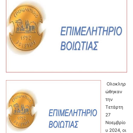
Ολοκληρ
ώθηκαν
την
Τετάρτη
27
Νοεμβρίο
υ 2024, οι