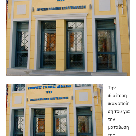
Την
ιδιαίτερη
ικανοποίη
σή του για
την
ματαίωση
της