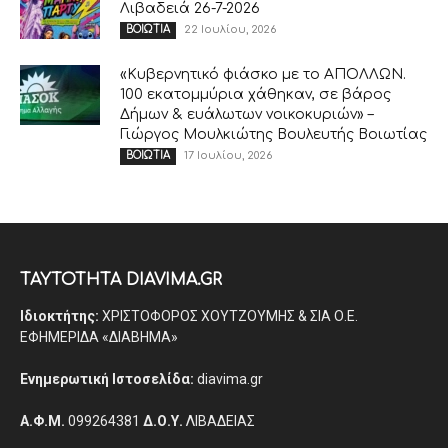
Λιβαδειά 26-7-2026
22 Ιουλίου, 2026
ΒΟΙΩΤΙΑ
«Κυβερνητικό φιάσκο με το ΑΠΟΛΛΩΝ.
100 εκατομμύρια χάθηκαν, σε βάρος
Δήμων & ευάλωτων νοικοκυριών» –
Γιώργος Μουλκιώτης Βουλευτής Βοιωτίας
17 Ιουλίου, 2026
ΒΟΙΩΤΙΑ
ΤΑΥΤΟΤΗΤΑ DIAVIMA.GR
Ιδιοκτήτης:
ΧΡΙΣΤΟΦΟΡΟΣ ΧΟΥΤΖΟΥΜΗΣ & ΣΙΑ Ο.Ε.
ΕΦΗΜΕΡΙΔΑ «ΔΙΑΒΗΜΑ»
Ενημερωτική Ιστοσελίδα:
diavima.gr
Α.Φ.Μ.
099264381
Δ.Ο.Υ.
ΛΙΒΑΔΕΙΑΣ