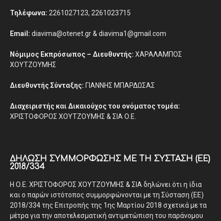
Τηλέφωνα:
2261027123, 2261023715
Email:
diavima@otenet.gr & diavima1@gmail.com
Νόμιμος Εκπρόσωπος – Διευθυντής:
ΧΑΡΑΛΑΜΠΟΣ
ΧΟΥΤΖΟΥΜΗΣ
Διευθυντής Σύνταξης:
ΓΙΑΝΝΗΣ ΜΠΑΡΔΩΣΑΣ
Διαχειριστής και Δικαιούχος του ονόματος τομέα:
ΧΡΙΣΤΟΦΟΡΟΣ ΧΟΥΤΖΟΥΜΗΣ & ΣΙΑ Ο.Ε.
ΔΉΛΩΣΗ ΣΥΜΜΌΡΦΩΣΗΣ ΜΕ ΤΗ ΣΎΣΤΑΣΗ (ΕΕ)
2018/334
Η Ο.Ε. ΧΡΙΣΤΟΦΟΡΟΣ ΧΟΥΤΖΟΥΜΗΣ & ΣΙΑ δηλώνει ότι η ίδια
και ο παρών ιστότοπος συμμορφώνονται με τη Σύσταση (ΕΕ)
2018/334 της Επιτροπής της 1ης Μαρτίου 2018 σχετικά με τα
μέτρα για την αποτελεσματική αντιμετώπιση του παράνομου