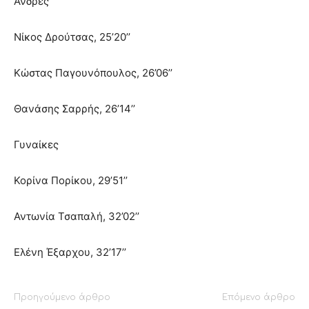
Άνδρες
Νίκος Δρούτσας, 25’20’’
Κώστας Παγουνόπουλος, 26’06’’
Θανάσης Σαρρής, 26’14’’
Γυναίκες
Κορίνα Πορίκου, 29’51’’
Αντωνία Τσαπαλή, 32’02’’
Ελένη Έξαρχου, 32’17’’
Προηγούμενο άρθρο
Επόμενο άρθρο