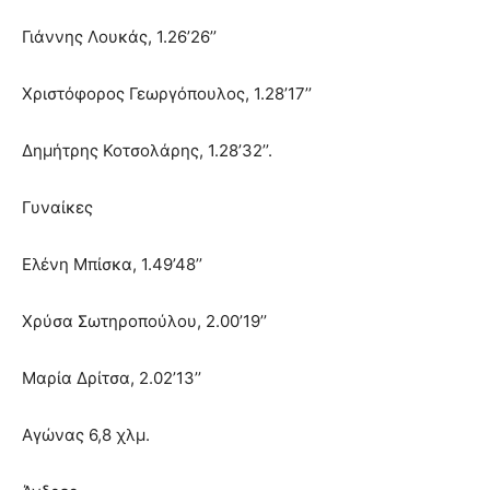
Γιάννης Λουκάς, 1.26’26’’
Χριστόφορος Γεωργόπουλος, 1.28’17’’
Δημήτρης Κοτσολάρης, 1.28’32’’.
Γυναίκες
Ελένη Μπίσκα, 1.49’48’’
Χρύσα Σωτηροπούλου, 2.00’19’’
Μαρία Δρίτσα, 2.02’13’’
Αγώνας 6,8 χλμ.