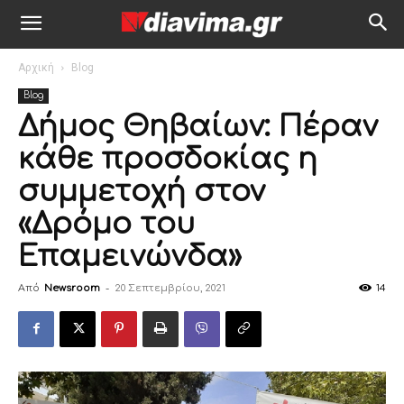
Αρχική
Blog
Blog
Δήμος Θηβαίων: Πέραν
κάθε προσδοκίας η
συμμετοχή στον
«Δρόμο του
Επαμεινώνδα»
Από
Newsroom
-
20 Σεπτεμβρίου, 2021
14