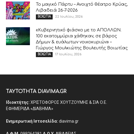
Το μαγικό Πάρτυ – Ανοιχτό θέατρο Κρύας,
Λιβαδειά 26-7-2026
22 Ιουλίου, 2026
ΒΟΙΩΤΙΑ
«Κυβερνητικό φιάσκο με το ΑΠΟΛΛΩΝ.
100 εκατομμύρια χάθηκαν, σε βάρος
Δήμων & ευάλωτων νοικοκυριών» –
Γιώργος Μουλκιώτης Βουλευτής Βοιωτίας
17 Ιουλίου, 2026
ΒΟΙΩΤΙΑ
ΤΑΥΤΟΤΗΤΑ DIAVIMA.GR
Ιδιοκτήτης:
ΧΡΙΣΤΟΦΟΡΟΣ ΧΟΥΤΖΟΥΜΗΣ & ΣΙΑ Ο.Ε.
ΕΦΗΜΕΡΙΔΑ «ΔΙΑΒΗΜΑ»
Ενημερωτική Ιστοσελίδα:
diavima.gr
Α.Φ.Μ.
099264381
Δ.Ο.Υ.
ΛΙΒΑΔΕΙΑΣ