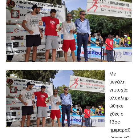
Με
μεγάλη
επιτυχία
ολοκληρ
ώθηκε
χθες ο
13ος
ημιμαραθ
ώνιος «Ο