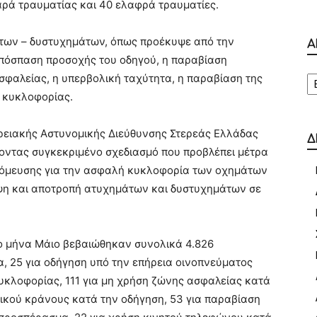
αρά τραυματίας και 40 ελαφρά τραυματίες.
άτων – δυστυχημάτων, όπως προέκυψε από την
Α
απόσπαση προσοχής του οδηγού, η παραβίαση
Α
σφαλείας, η υπερβολική ταχύτητα, η παραβίαση της
α κυκλοφορίας.
ερειακής Αστυνομικής Διεύθυνσης Στερεάς Ελλάδας
Δ
ζοντας συγκεκριμένο σχεδιασμό που προβλέπει μέτρα
νόμευσης για την ασφαλή κυκλοφορία των οχημάτων
ηψη και αποτροπή ατυχημάτων και δυστυχημάτων σε
ο μήνα Μάιο βεβαιώθηκαν συνολικά 4.826
α, 25 για οδήγηση υπό την επήρεια οινοπνεύματος
 κυκλοφορίας, 111 για μη χρήση ζώνης ασφαλείας κατά
τικού κράνους κατά την οδήγηση, 53 για παραβίαση