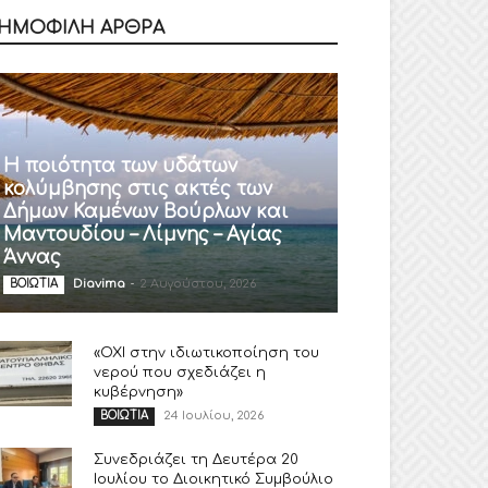
ΗΜΟΦΙΛΗ ΑΡΘΡΑ
Η ποιότητα των υδάτων
κολύμβησης στις ακτές των
Δήμων Καμένων Βούρλων και
Μαντουδίου – Λίμνης – Αγίας
Άννας
Diavima
-
2 Αυγούστου, 2026
ΒΟΙΩΤΙΑ
«ΟΧΙ στην ιδιωτικοποίηση του
νερού που σχεδιάζει η
κυβέρνηση»
24 Ιουλίου, 2026
ΒΟΙΩΤΙΑ
Συνεδριάζει τη Δευτέρα 20
Ιουλίου το Διοικητικό Συμβούλιο