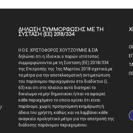
ΔΉΛΩΣΗ ΣΥΜΜΌΡΦΩΣΗΣ ΜΕ ΤΗ
Χ
ΣΎΣΤΑΣΗ (ΕΕ) 2018/334
Α
Ο
Η Ο.Ε. ΧΡΙΣΤΟΦΟΡΟΣ ΧΟΥΤΖΟΥΜΗΣ & ΣΙΑ
Ε
δηλώνει ότι η ίδια και ο παρών ιστότοπος
συμμορφώνονται με τη Σύσταση (ΕΕ) 2018/334
Τ
της Επιτροπής της 1ης Μαρτίου 2018 σχετικά με
Π
τα μέτρα για την αποτελεσματική αντιμετώπιση
του παράνομου περιεχομένου στο διαδίκτυο (L
63) και ότι στο πλαίσιο αυτό διατηρεί το
δικαίωμα να μην δημοσιεύει ή/και να αφαιρεί
κάθε περιεχόμενο το οποίο κρίνει ότι είναι
παράνομο, χωρίς προηγούμενη ενημέρωση ή
7
άδεια του χρήστη, καθώς και να λαμβάνει κάθε
αναγκαίο προληπτικό μέτρο για την αποτροπή της
διάδοσης παράνομου περιεχομένου.