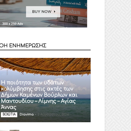
ΟΗ ΕΝΗΜΕΡΩΣΗΣ
Η ποιότητα των υδάτων
κολύμβησης στις ακτές των
Δήμων Καμένων Βούρλων και
Μαντουδίου – Λίμνης – Αγίας
Άννας
Diavima
-
2 Αυγούστου, 2026
ΒΟΙΩΤΙΑ