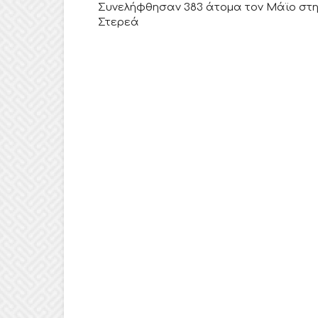
Συνελήφθησαν 383 άτομα τον Μάϊο στ
Στερεά