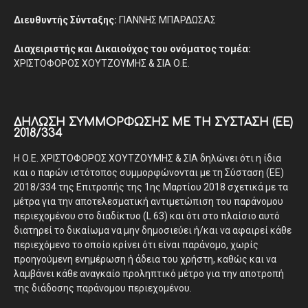
Διευθυντής Σύνταξης:
ΓΙΑΝΝΗΣ ΜΠΑΡΔΩΣΑΣ
Διαχειριστής και Δικαιούχος του ονόματος τομέα:
ΧΡΙΣΤΟΦΟΡΟΣ ΧΟΥΤΖΟΥΜΗΣ & ΣΙΑ Ο.Ε.
ΔΉΛΩΣΗ ΣΥΜΜΌΡΦΩΣΗΣ ΜΕ ΤΗ ΣΎΣΤΑΣΗ (ΕΕ)
2018/334
Η Ο.Ε. ΧΡΙΣΤΟΦΟΡΟΣ ΧΟΥΤΖΟΥΜΗΣ & ΣΙΑ δηλώνει ότι η ίδια
και ο παρών ιστότοπος συμμορφώνονται με τη Σύσταση (ΕΕ)
2018/334 της Επιτροπής της 1ης Μαρτίου 2018 σχετικά με τα
μέτρα για την αποτελεσματική αντιμετώπιση του παράνομου
περιεχομένου στο διαδίκτυο (L 63) και ότι στο πλαίσιο αυτό
διατηρεί το δικαίωμα να μην δημοσιεύει ή/και να αφαιρεί κάθε
περιεχόμενο το οποίο κρίνει ότι είναι παράνομο, χωρίς
προηγούμενη ενημέρωση ή άδεια του χρήστη, καθώς και να
λαμβάνει κάθε αναγκαίο προληπτικό μέτρο για την αποτροπή
της διάδοσης παράνομου περιεχομένου.