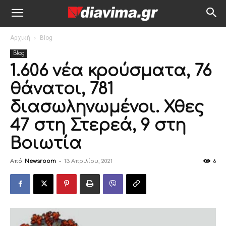
Αρχική
Blog
Blog
1.606 νέα κρούσματα, 76
θάνατοι, 781
διασωληνωμένοι. Χθες
47 στη Στερεά, 9 στη
Βοιωτία
Από
Newsroom
-
13 Απριλίου, 2021
6