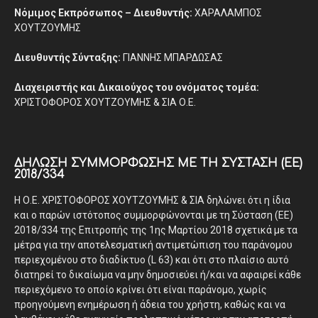
Νόμιμος Εκπρόσωπος – Διευθυντής:
ΧΑΡΑΛΑΜΠΟΣ
ΧΟΥΤΖΟΥΜΗΣ
Διευθυντής Σύνταξης:
ΓΙΑΝΝΗΣ ΜΠΑΡΔΩΣΑΣ
Διαχειριστής και Δικαιούχος του ονόματος τομέα:
ΧΡΙΣΤΟΦΟΡΟΣ ΧΟΥΤΖΟΥΜΗΣ & ΣΙΑ Ο.Ε.
ΔΉΛΩΣΗ ΣΥΜΜΌΡΦΩΣΗΣ ΜΕ ΤΗ ΣΎΣΤΑΣΗ (ΕΕ)
2018/334
Η Ο.Ε. ΧΡΙΣΤΟΦΟΡΟΣ ΧΟΥΤΖΟΥΜΗΣ & ΣΙΑ δηλώνει ότι η ίδια
και ο παρών ιστότοπος συμμορφώνονται με τη Σύσταση (ΕΕ)
2018/334 της Επιτροπής της 1ης Μαρτίου 2018 σχετικά με τα
μέτρα για την αποτελεσματική αντιμετώπιση του παράνομου
περιεχομένου στο διαδίκτυο (L 63) και ότι στο πλαίσιο αυτό
διατηρεί το δικαίωμα να μην δημοσιεύει ή/και να αφαιρεί κάθε
περιεχόμενο το οποίο κρίνει ότι είναι παράνομο, χωρίς
προηγούμενη ενημέρωση ή άδεια του χρήστη, καθώς και να