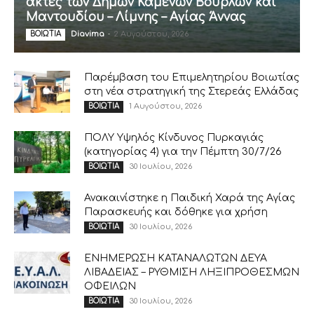
ακτές των Δήμων Καμένων Βούρλων και
Μαντουδίου – Λίμνης – Αγίας Άννας
Diavima
-
2 Αυγούστου, 2026
ΒΟΙΩΤΙΑ
Παρέμβαση του Επιμελητηρίου Βοιωτίας
στη νέα στρατηγική της Στερεάς Ελλάδας
1 Αυγούστου, 2026
ΒΟΙΩΤΙΑ
ΠΟΛΥ Υψηλός Κίνδυνος Πυρκαγιάς
(κατηγορίας 4) για την Πέμπτη 30/7/26
30 Ιουλίου, 2026
ΒΟΙΩΤΙΑ
Ανακαινίστηκε η Παιδική Χαρά της Αγίας
Παρασκευής και δόθηκε για χρήση
30 Ιουλίου, 2026
ΒΟΙΩΤΙΑ
ΕΝΗΜΕΡΩΣΗ ΚΑΤΑΝΑΛΩΤΩΝ ΔΕΥΑ
ΛΙΒΑΔΕΙΑΣ – ΡΥΘΜΙΣΗ ΛΗΞΙΠΡΟΘΕΣΜΩΝ
ΟΦΕΙΛΩΝ
30 Ιουλίου, 2026
ΒΟΙΩΤΙΑ