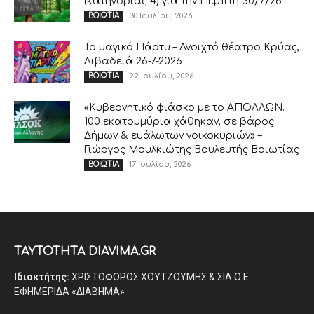
(κατηγορίας 4) για την Πέμπτη 30/7/26
30 Ιουλίου, 2026
ΒΟΙΩΤΙΑ
Το μαγικό Πάρτυ – Ανοιχτό θέατρο Κρύας,
Λιβαδειά 26-7-2026
22 Ιουλίου, 2026
ΒΟΙΩΤΙΑ
«Κυβερνητικό φιάσκο με το ΑΠΟΛΛΩΝ.
100 εκατομμύρια χάθηκαν, σε βάρος
Δήμων & ευάλωτων νοικοκυριών» –
Γιώργος Μουλκιώτης Βουλευτής Βοιωτίας
17 Ιουλίου, 2026
ΒΟΙΩΤΙΑ
ΤΑΥΤΟΤΗΤΑ DIAVIMA.GR
Ιδιοκτήτης:
ΧΡΙΣΤΟΦΟΡΟΣ ΧΟΥΤΖΟΥΜΗΣ & ΣΙΑ Ο.Ε.
ΕΦΗΜΕΡΙΔΑ «ΔΙΑΒΗΜΑ»