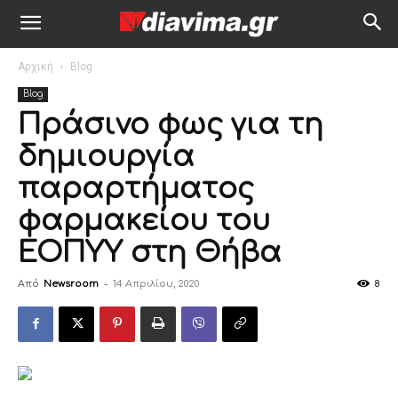
Αρχική
Blog
Blog
Πράσινο φως για τη
δημιουργία
παραρτήματος
φαρμακείου του
ΕΟΠΥY στη Θήβα
Από
Newsroom
-
14 Απριλίου, 2020
8