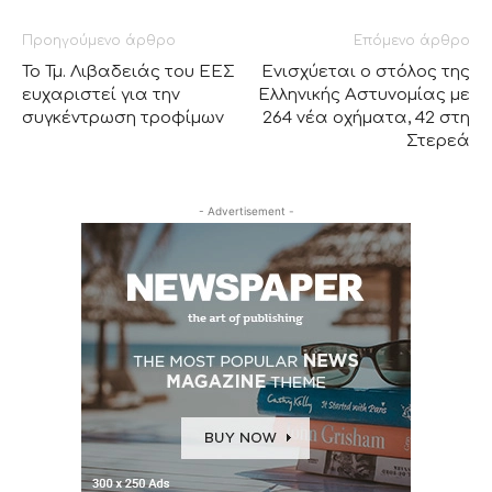
Προηγούμενο άρθρο
Επόμενο άρθρο
Το Τμ. Λιβαδειάς του ΕΕΣ
Ενισχύεται ο στόλος της
ευχαριστεί για την
Ελληνικής Αστυνομίας με
συγκέντρωση τροφίμων
264 νέα οχήματα, 42 στη
Στερεά
- Advertisement -