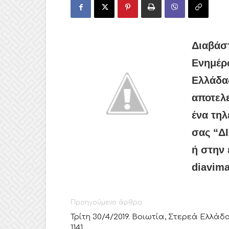
Διαβάσ
Ενημέρ
Ελλάδας
αποτελε
ένα τηλ
σας “Δ
ή στην 
diavima
Προηγούμενο άρθρο
Τρίτη 30/4/2019. Βοιωτία, Στερεά Ελλάδα
1141.