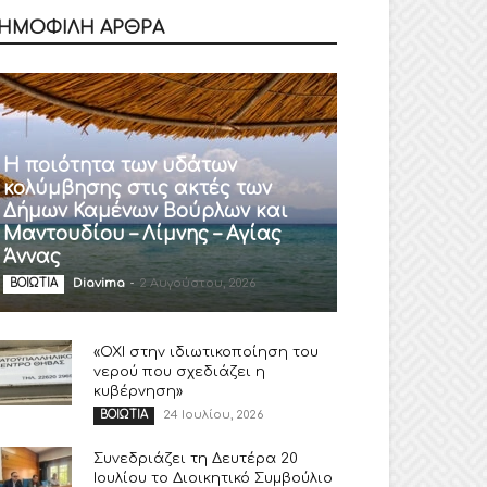
ΗΜΟΦΙΛΗ ΑΡΘΡΑ
Η ποιότητα των υδάτων
κολύμβησης στις ακτές των
Δήμων Καμένων Βούρλων και
Μαντουδίου – Λίμνης – Αγίας
Άννας
Diavima
-
2 Αυγούστου, 2026
ΒΟΙΩΤΙΑ
«ΟΧΙ στην ιδιωτικοποίηση του
νερού που σχεδιάζει η
κυβέρνηση»
24 Ιουλίου, 2026
ΒΟΙΩΤΙΑ
Συνεδριάζει τη Δευτέρα 20
Ιουλίου το Διοικητικό Συμβούλιο