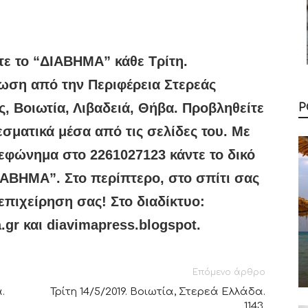
τε το “ΔIABHMA” κάθε Τρίτη.
ωση από την Περιφέρεια Στερεάς
, Βοιωτία, Λιβαδειά, Θήβα. Προβληθείτε
Ρ
σματικά μέσα από τις σελίδες του. Με
εφώνημα στο 2261027123 κάντε το δικό
ΙΑΒΗΜΑ”. Στο περίπτερο, στο σπίτι σας
επιχείρηση σας! Στο διαδίκτυο:
.gr και diavimapress.blogspot.
Επόμενο άρθρο
.
Τρίτη 14/5/2019. Βοιωτία, Στερεά Ελλάδα.
1143.