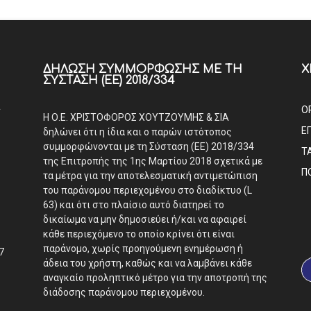
ΔΉΛΩΣΗ ΣΥΜΜΌΡΦΩΣΗΣ ΜΕ ΤΗ
Χ
ΣΎΣΤΑΣΗ (ΕΕ) 2018/334
Α
Ο
Η Ο.Ε. ΧΡΙΣΤΟΦΟΡΟΣ ΧΟΥΤΖΟΥΜΗΣ & ΣΙΑ
Ε
δηλώνει ότι η ίδια και ο παρών ιστότοπος
συμμορφώνονται με τη Σύσταση (ΕΕ) 2018/334
Τ
της Επιτροπής της 1ης Μαρτίου 2018 σχετικά με
Π
τα μέτρα για την αποτελεσματική αντιμετώπιση
του παράνομου περιεχομένου στο διαδίκτυο (L
63) και ότι στο πλαίσιο αυτό διατηρεί το
δικαίωμα να μην δημοσιεύει ή/και να αφαιρεί
κάθε περιεχόμενο το οποίο κρίνει ότι είναι
παράνομο, χωρίς προηγούμενη ενημέρωση ή
7
άδεια του χρήστη, καθώς και να λαμβάνει κάθε
αναγκαίο προληπτικό μέτρο για την αποτροπή της
διάδοσης παράνομου περιεχομένου.