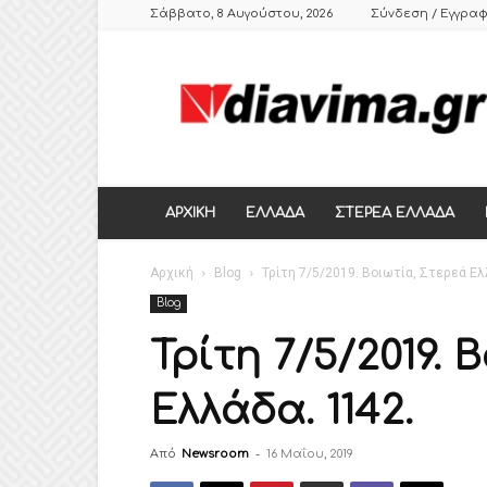
Σάββατο, 8 Αυγούστου, 2026
Σύνδεση / Εγγρα
DIAVIMA.GR
ΕΒΔΟΜΑΔΙΑΙΑ
ΠΟΛΙΤΙΚΗ
ΣΑΤΙΡΙΚΗ
ΕΦΗΜΕΡΙΔΑ
ΣΤΕΡΕΑΣ
ΕΛΛΑΔΑΣ,
ΑΡΧΙΚΗ
ΕΛΛΑΔΑ
ΣΤΕΡΕΑ ΕΛΛΑΔΑ
ΒΟΙΩΤΙΑ,
ΛΙΒΑΔΕΙΑ,
Αρχική
ΘΗΒΑ
Blog
Τρίτη 7/5/2019. Βοιωτία, Στερεά Ελ
Blog
Τρίτη 7/5/2019. 
Ελλάδα. 1142.
Από
Newsroom
-
16 Μαΐου, 2019