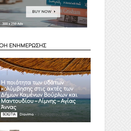
ΟΗ ΕΝΗΜΕΡΩΣΗΣ
Η ποιότητα των υδάτων
κολύμβησης στις ακτές των
Δήμων Καμένων Βούρλων και
Μαντουδίου – Λίμνης – Αγίας
Άννας
Diavima
-
2 Αυγούστου, 2026
ΒΟΙΩΤΙΑ