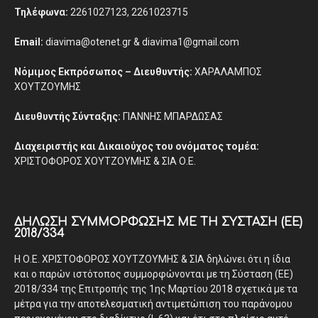
Τηλέφωνα:
2261027123, 2261023715
Email:
diavima@otenet.gr & diavima1@gmail.com
Νόμιμος Εκπρόσωπος – Διευθυντής:
ΧΑΡΑΛΑΜΠΟΣ
ΧΟΥΤΖΟΥΜΗΣ
Διευθυντής Σύνταξης:
ΓΙΑΝΝΗΣ ΜΠΑΡΔΩΣΑΣ
Διαχειριστής και Δικαιούχος του ονόματος τομέα:
ΧΡΙΣΤΟΦΟΡΟΣ ΧΟΥΤΖΟΥΜΗΣ & ΣΙΑ Ο.Ε.
ΔΉΛΩΣΗ ΣΥΜΜΌΡΦΩΣΗΣ ΜΕ ΤΗ ΣΎΣΤΑΣΗ (ΕΕ)
2018/334
Η Ο.Ε. ΧΡΙΣΤΟΦΟΡΟΣ ΧΟΥΤΖΟΥΜΗΣ & ΣΙΑ δηλώνει ότι η ίδια
και ο παρών ιστότοπος συμμορφώνονται με τη Σύσταση (ΕΕ)
2018/334 της Επιτροπής της 1ης Μαρτίου 2018 σχετικά με τα
μέτρα για την αποτελεσματική αντιμετώπιση του παράνομου