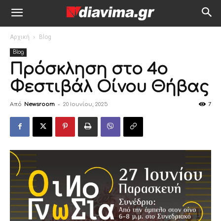
Αρχική
Blog
Blog
Πρόσκληση στο 4ο
Φεστιβάλ Οίνου Θήβας
Από
Newsroom
-
20 Ιουνίου, 2025
7