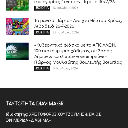
(κατηγορίας 4) για την Πέμπτη 30/7/26
30 Ιουλίου, 2026
ΒΟΙΩΤΙΑ
Το μαγικό Πάρτυ – Ανοιχτό θέατρο Κρύας,
Λιβαδειά 26-7-2026
22 Ιουλίου, 2026
ΒΟΙΩΤΙΑ
«Κυβερνητικό φιάσκο με το ΑΠΟΛΛΩΝ.
100 εκατομμύρια χάθηκαν, σε βάρος
Δήμων & ευάλωτων νοικοκυριών» –
Γιώργος Μουλκιώτης Βουλευτής Βοιωτίας
17 Ιουλίου, 2026
ΒΟΙΩΤΙΑ
ΤΑΥΤΟΤΗΤΑ DIAVIMA.GR
Ιδιοκτήτης:
ΧΡΙΣΤΟΦΟΡΟΣ ΧΟΥΤΖΟΥΜΗΣ & ΣΙΑ Ο.Ε.
ΕΦΗΜΕΡΙΔΑ «ΔΙΑΒΗΜΑ»