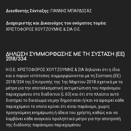
Διευθυντής Σύνταξης:
ΓΙΑΝΝΗΣ ΜΠΑΡΔΩΣΑΣ
Διαχειριστής και Δικαιούχος του ονόματος τομέα:
ΧΡΙΣΤΟΦΟΡΟΣ ΧΟΥΤΖΟΥΜΗΣ & ΣΙΑ Ο.Ε.
ΔΉΛΩΣΗ ΣΥΜΜΌΡΦΩΣΗΣ ΜΕ ΤΗ ΣΎΣΤΑΣΗ (ΕΕ)
2018/334
Η Ο.Ε. ΧΡΙΣΤΟΦΟΡΟΣ ΧΟΥΤΖΟΥΜΗΣ & ΣΙΑ δηλώνει ότι η ίδια
και ο παρών ιστότοπος συμμορφώνονται με τη Σύσταση (ΕΕ)
2018/334 της Επιτροπής της 1ης Μαρτίου 2018 σχετικά με τα
μέτρα για την αποτελεσματική αντιμετώπιση του παράνομου
περιεχομένου στο διαδίκτυο (L 63) και ότι στο πλαίσιο αυτό
διατηρεί το δικαίωμα να μην δημοσιεύει ή/και να αφαιρεί κάθε
περιεχόμενο το οποίο κρίνει ότι είναι παράνομο, χωρίς
προηγούμενη ενημέρωση ή άδεια του χρήστη, καθώς και να
λαμβάνει κάθε αναγκαίο προληπτικό μέτρο για την αποτροπή
της διάδοσης παράνομου περιεχομένου.