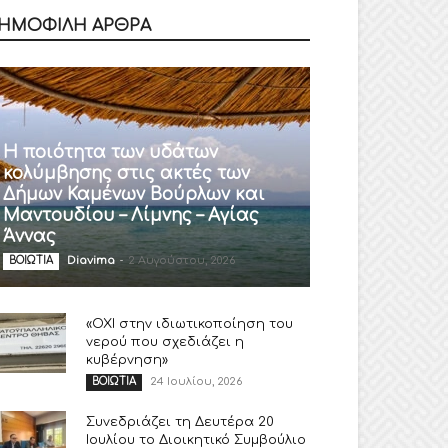
ΗΜΟΦΙΛΗ ΑΡΘΡΑ
Η ποιότητα των υδάτων
κολύμβησης στις ακτές των
Δήμων Καμένων Βούρλων και
Μαντουδίου – Λίμνης – Αγίας
Άννας
Diavima
-
2 Αυγούστου, 2026
ΒΟΙΩΤΙΑ
«ΟΧΙ στην ιδιωτικοποίηση του
νερού που σχεδιάζει η
κυβέρνηση»
24 Ιουλίου, 2026
ΒΟΙΩΤΙΑ
Συνεδριάζει τη Δευτέρα 20
Ιουλίου το Διοικητικό Συμβούλιο