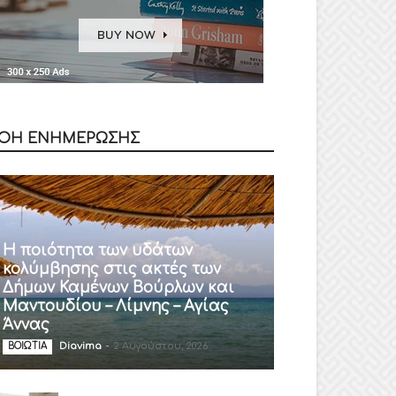
ΟΗ ΕΝΗΜΕΡΩΣΗΣ
Η ποιότητα των υδάτων
κολύμβησης στις ακτές των
Δήμων Καμένων Βούρλων και
Μαντουδίου – Λίμνης – Αγίας
Άννας
Diavima
-
2 Αυγούστου, 2026
ΒΟΙΩΤΙΑ