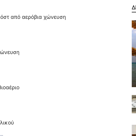
Δ
πόστ από αερόβια χώνευση
χώνευση
βιοαέριο
υλικού