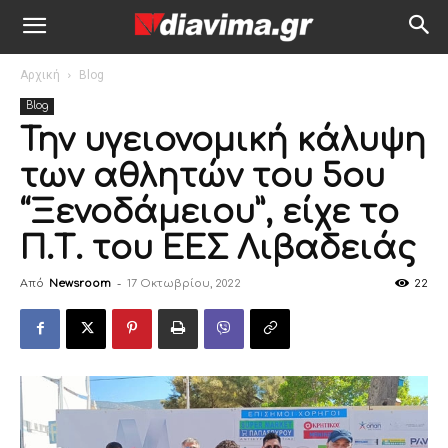
Αρχική
Blog
Blog
Την υγειονομική κάλυψη
των αθλητών του 5ου
“Ξενοδάμειου”, είχε το
Π.Τ. του ΕΕΣ Λιβαδειάς
Από
Newsroom
-
17 Οκτωβρίου, 2022
22