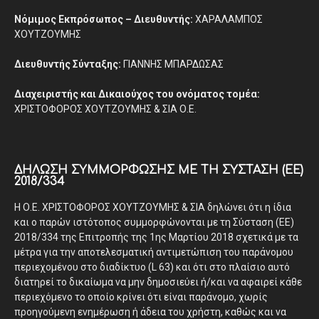
Νόμιμος Εκπρόσωπος – Διευθυντής:
ΧΑΡΑΛΑΜΠΟΣ
ΧΟΥΤΖΟΥΜΗΣ
Διευθυντής Σύνταξης:
ΓΙΑΝΝΗΣ ΜΠΑΡΔΩΣΑΣ
Διαχειριστής και Δικαιούχος του ονόματος τομέα:
ΧΡΙΣΤΟΦΟΡΟΣ ΧΟΥΤΖΟΥΜΗΣ & ΣΙΑ Ο.Ε.
ΔΉΛΩΣΗ ΣΥΜΜΌΡΦΩΣΗΣ ΜΕ ΤΗ ΣΎΣΤΑΣΗ (ΕΕ)
2018/334
Η Ο.Ε. ΧΡΙΣΤΟΦΟΡΟΣ ΧΟΥΤΖΟΥΜΗΣ & ΣΙΑ δηλώνει ότι η ίδια
και ο παρών ιστότοπος συμμορφώνονται με τη Σύσταση (ΕΕ)
2018/334 της Επιτροπής της 1ης Μαρτίου 2018 σχετικά με τα
μέτρα για την αποτελεσματική αντιμετώπιση του παράνομου
περιεχομένου στο διαδίκτυο (L 63) και ότι στο πλαίσιο αυτό
διατηρεί το δικαίωμα να μην δημοσιεύει ή/και να αφαιρεί κάθε
περιεχόμενο το οποίο κρίνει ότι είναι παράνομο, χωρίς
προηγούμενη ενημέρωση ή άδεια του χρήστη, καθώς και να