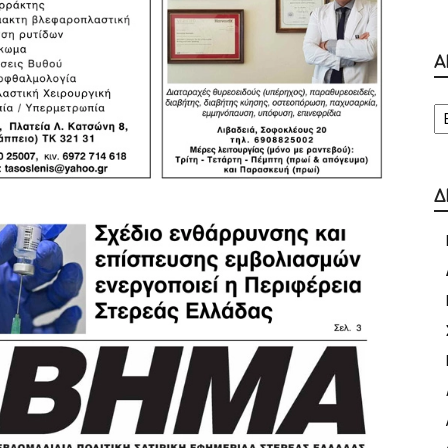
Α
Α
Δ