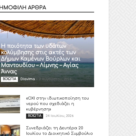
ΗΜΟΦΙΛΗ ΑΡΘΡΑ
Η ποιότητα των υδάτων
κολύμβησης στις ακτές των
Δήμων Καμένων Βούρλων και
Μαντουδίου – Λίμνης – Αγίας
Άννας
Diavima
-
2 Αυγούστου, 2026
ΒΟΙΩΤΙΑ
«ΟΧΙ στην ιδιωτικοποίηση του
νερού που σχεδιάζει η
κυβέρνηση»
24 Ιουλίου, 2026
ΒΟΙΩΤΙΑ
Συνεδριάζει τη Δευτέρα 20
Ιουλίου το Διοικητικό Συμβούλιο