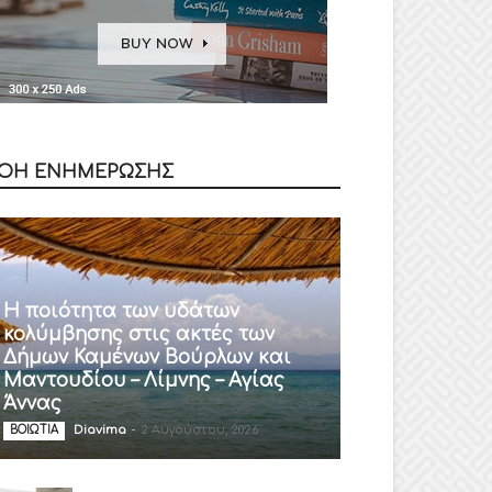
ΟΗ ΕΝΗΜΕΡΩΣΗΣ
Η ποιότητα των υδάτων
κολύμβησης στις ακτές των
Δήμων Καμένων Βούρλων και
Μαντουδίου – Λίμνης – Αγίας
Άννας
Diavima
-
2 Αυγούστου, 2026
ΒΟΙΩΤΙΑ