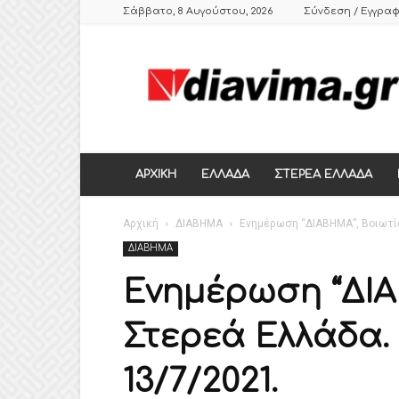
Σάββατο, 8 Αυγούστου, 2026
Σύνδεση / Εγγρα
DIAVIMA.GR
ΕΒΔΟΜΑΔΙΑΙΑ
ΠΟΛΙΤΙΚΗ
ΣΑΤΙΡΙΚΗ
ΕΦΗΜΕΡΙΔΑ
ΣΤΕΡΕΑΣ
ΕΛΛΑΔΑΣ,
ΑΡΧΙΚΗ
ΕΛΛΑΔΑ
ΣΤΕΡΕΑ ΕΛΛΑΔΑ
ΒΟΙΩΤΙΑ,
ΛΙΒΑΔΕΙΑ,
Αρχική
ΘΗΒΑ
ΔΙΑΒΗΜΑ
Ενημέρωση “ΔΙΑΒΗΜΑ”, Βοιωτία 
ΔΙΑΒΗΜΑ
Ενημέρωση “ΔΙΑ
Στερεά Ελλάδα. Φ
13/7/2021.