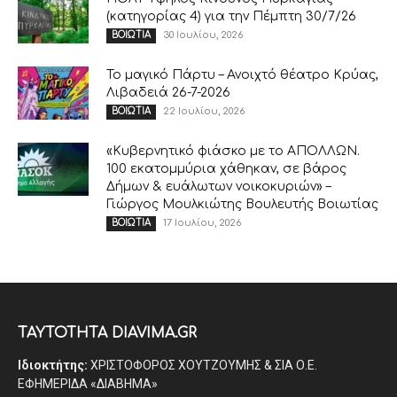
(κατηγορίας 4) για την Πέμπτη 30/7/26
30 Ιουλίου, 2026
ΒΟΙΩΤΙΑ
Το μαγικό Πάρτυ – Ανοιχτό θέατρο Κρύας,
Λιβαδειά 26-7-2026
22 Ιουλίου, 2026
ΒΟΙΩΤΙΑ
«Κυβερνητικό φιάσκο με το ΑΠΟΛΛΩΝ.
100 εκατομμύρια χάθηκαν, σε βάρος
Δήμων & ευάλωτων νοικοκυριών» –
Γιώργος Μουλκιώτης Βουλευτής Βοιωτίας
17 Ιουλίου, 2026
ΒΟΙΩΤΙΑ
ΤΑΥΤΟΤΗΤΑ DIAVIMA.GR
Ιδιοκτήτης:
ΧΡΙΣΤΟΦΟΡΟΣ ΧΟΥΤΖΟΥΜΗΣ & ΣΙΑ Ο.Ε.
ΕΦΗΜΕΡΙΔΑ «ΔΙΑΒΗΜΑ»