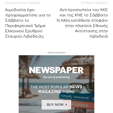
Προηγούμενο άρθρο
Επόμενο άρθρο
Αιμοδοσία έχει
Αντιπροσωπεία του ΚΚΕ
προγραμματίσει για το
και της ΚΝΕ το Σάββατο
Σάββατο το
1η Μάη κατέθεσε στεφάνι
Περιφερειακό Τμήμα
στην πλατεία Εθνικής
Ελληνικού Ερυθρού
Αντίστασης στην
Σταυρού Λιβαδειάς
Λιβαδειά
- Advertisement -