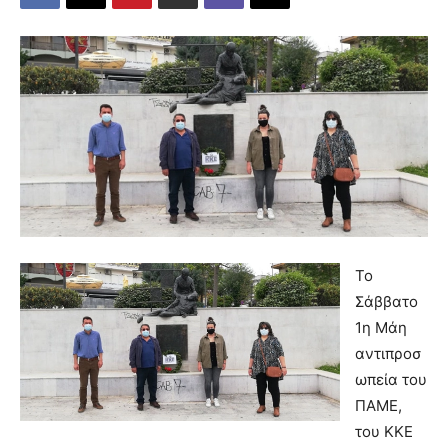
Το
Σάββατο
1η Μάη
αντιπροσ
ωπεία του
ΠΑΜΕ,
του ΚΚΕ