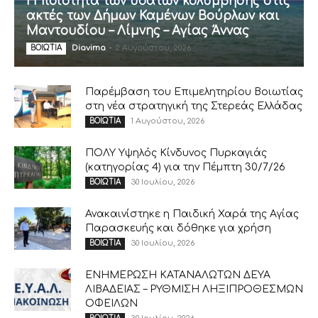
Η ποιότητα των υδάτων κολύμβησης στις
ακτές των Δήμων Καμένων Βούρλων και
Μαντουδίου – Λίμνης – Αγίας Άννας
Diavima
-
2 Αυγούστου, 2026
ΒΟΙΩΤΙΑ
Παρέμβαση του Επιμελητηρίου Βοιωτίας
στη νέα στρατηγική της Στερεάς Ελλάδας
1 Αυγούστου, 2026
ΒΟΙΩΤΙΑ
ΠΟΛΥ Υψηλός Κίνδυνος Πυρκαγιάς
(κατηγορίας 4) για την Πέμπτη 30/7/26
30 Ιουλίου, 2026
ΒΟΙΩΤΙΑ
Ανακαινίστηκε η Παιδική Χαρά της Αγίας
Παρασκευής και δόθηκε για χρήση
30 Ιουλίου, 2026
ΒΟΙΩΤΙΑ
ΕΝΗΜΕΡΩΣΗ ΚΑΤΑΝΑΛΩΤΩΝ ΔΕΥΑ
ΛΙΒΑΔΕΙΑΣ – ΡΥΘΜΙΣΗ ΛΗΞΙΠΡΟΘΕΣΜΩΝ
ΟΦΕΙΛΩΝ