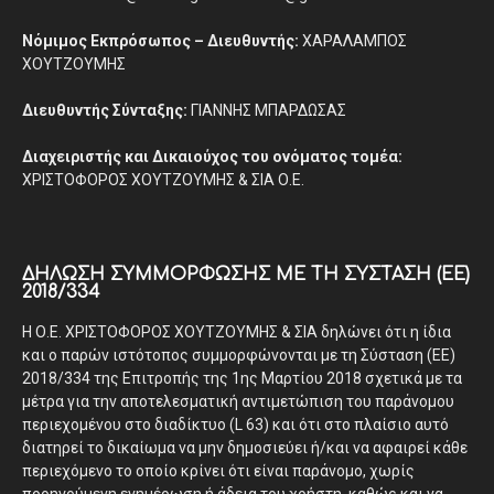
Νόμιμος Εκπρόσωπος – Διευθυντής:
ΧΑΡΑΛΑΜΠΟΣ
ΧΟΥΤΖΟΥΜΗΣ
Διευθυντής Σύνταξης:
ΓΙΑΝΝΗΣ ΜΠΑΡΔΩΣΑΣ
Διαχειριστής και Δικαιούχος του ονόματος τομέα:
ΧΡΙΣΤΟΦΟΡΟΣ ΧΟΥΤΖΟΥΜΗΣ & ΣΙΑ Ο.Ε.
ΔΉΛΩΣΗ ΣΥΜΜΌΡΦΩΣΗΣ ΜΕ ΤΗ ΣΎΣΤΑΣΗ (ΕΕ)
2018/334
Η Ο.Ε. ΧΡΙΣΤΟΦΟΡΟΣ ΧΟΥΤΖΟΥΜΗΣ & ΣΙΑ δηλώνει ότι η ίδια
και ο παρών ιστότοπος συμμορφώνονται με τη Σύσταση (ΕΕ)
2018/334 της Επιτροπής της 1ης Μαρτίου 2018 σχετικά με τα
μέτρα για την αποτελεσματική αντιμετώπιση του παράνομου
περιεχομένου στο διαδίκτυο (L 63) και ότι στο πλαίσιο αυτό
διατηρεί το δικαίωμα να μην δημοσιεύει ή/και να αφαιρεί κάθε
περιεχόμενο το οποίο κρίνει ότι είναι παράνομο, χωρίς
προηγούμενη ενημέρωση ή άδεια του χρήστη, καθώς και να