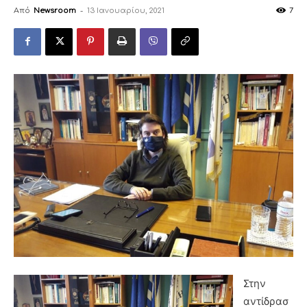
Από
Newsroom
-
13 Ιανουαρίου, 2021
7
Στην
αντίδρασ