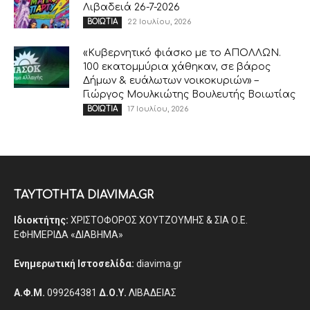
Λιβαδειά 26-7-2026
22 Ιουλίου, 2026
ΒΟΙΩΤΙΑ
«Κυβερνητικό φιάσκο με το ΑΠΟΛΛΩΝ.
100 εκατομμύρια χάθηκαν, σε βάρος
Δήμων & ευάλωτων νοικοκυριών» –
Γιώργος Μουλκιώτης Βουλευτής Βοιωτίας
17 Ιουλίου, 2026
ΒΟΙΩΤΙΑ
ΤΑΥΤΟΤΗΤΑ DIAVIMA.GR
Ιδιοκτήτης:
ΧΡΙΣΤΟΦΟΡΟΣ ΧΟΥΤΖΟΥΜΗΣ & ΣΙΑ Ο.Ε.
ΕΦΗΜΕΡΙΔΑ «ΔΙΑΒΗΜΑ»
Ενημερωτική Ιστοσελίδα:
diavima.gr
Α.Φ.Μ.
099264381
Δ.Ο.Υ.
ΛΙΒΑΔΕΙΑΣ