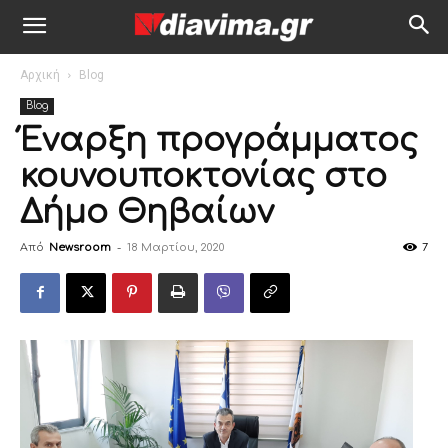
Αρχική
Blog
Blog
Έναρξη προγράμματος
κουνουποκτονίας στο
Δήμο Θηβαίων
Από
Newsroom
-
18 Μαρτίου, 2020
7