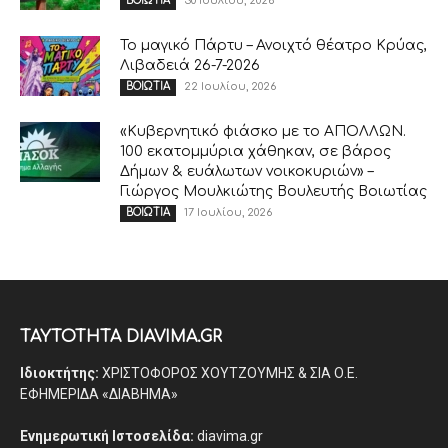
30 Ιουλίου, 2026
ΒΟΙΩΤΙΑ
Το μαγικό Πάρτυ – Ανοιχτό θέατρο Κρύας,
Λιβαδειά 26-7-2026
22 Ιουλίου, 2026
ΒΟΙΩΤΙΑ
«Κυβερνητικό φιάσκο με το ΑΠΟΛΛΩΝ.
100 εκατομμύρια χάθηκαν, σε βάρος
Δήμων & ευάλωτων νοικοκυριών» –
Γιώργος Μουλκιώτης Βουλευτής Βοιωτίας
17 Ιουλίου, 2026
ΒΟΙΩΤΙΑ
ΤΑΥΤΟΤΗΤΑ DIAVIMA.GR
Ιδιοκτήτης:
ΧΡΙΣΤΟΦΟΡΟΣ ΧΟΥΤΖΟΥΜΗΣ & ΣΙΑ Ο.Ε.
ΕΦΗΜΕΡΙΔΑ «ΔΙΑΒΗΜΑ»
Ενημερωτική Ιστοσελίδα:
diavima.gr