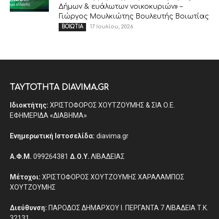
Δήμων & ευάλωτων νοικοκυριών» –
Γιώργος Μουλκιώτης Βουλευτής Βοιωτίας
17 Ιουλίου, 2026
ΒΟΙΩΤΙΑ
ΤΑΥΤΟΤΗΤΑ DIAVIMA.GR
Ιδιοκτήτης:
ΧΡΙΣΤΟΦΟΡΟΣ ΧΟΥΤΖΟΥΜΗΣ & ΣΙΑ Ο.Ε.
ΕΦΗΜΕΡΙΔΑ «ΔΙΑΒΗΜΑ»
Ενημερωτική Ιστοσελίδα:
diavima.gr
Α.Φ.Μ.
099264381
Δ.Ο.Υ.
ΛΙΒΑΔΕΙΑΣ
Μέτοχοι:
ΧΡΙΣΤΟΦΟΡΟΣ ΧΟΥΤΖΟΥΜΗΣ ΧΑΡΑΛΑΜΠΟΣ
ΧΟΥΤΖΟΥΜΗΣ
Διεύθυνση:
ΠΑΡΟΔΟΣ ΔΗΜΑΡΧΟΥ Ι. ΠΕΡΓΑΝΤΑ 7 ΛΙΒΑΔΕΙΑ Τ.Κ.
32131