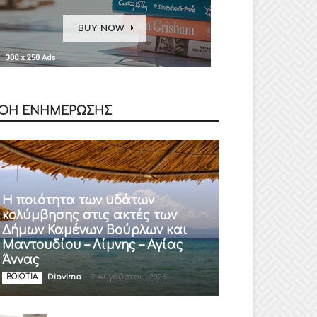
ΟΗ ΕΝΗΜΕΡΩΣΗΣ
Η ποιότητα των υδάτων
κολύμβησης στις ακτές των
Δήμων Καμένων Βούρλων και
Μαντουδίου – Λίμνης – Αγίας
Άννας
Diavima
-
2 Αυγούστου, 2026
ΒΟΙΩΤΙΑ