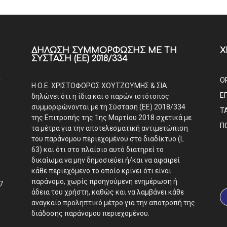
ΔΉΛΩΣΗ ΣΥΜΜΌΡΦΩΣΗΣ ΜΕ ΤΗ
Χ
ΣΎΣΤΑΣΗ (ΕΕ) 2018/334
Α
Ο
Η Ο.Ε. ΧΡΙΣΤΟΦΟΡΟΣ ΧΟΥΤΖΟΥΜΗΣ & ΣΙΑ
Ε
δηλώνει ότι η ίδια και ο παρών ιστότοπος
συμμορφώνονται με τη Σύσταση (ΕΕ) 2018/334
Τ
της Επιτροπής της 1ης Μαρτίου 2018 σχετικά με
Π
τα μέτρα για την αποτελεσματική αντιμετώπιση
του παράνομου περιεχομένου στο διαδίκτυο (L
63) και ότι στο πλαίσιο αυτό διατηρεί το
δικαίωμα να μην δημοσιεύει ή/και να αφαιρεί
κάθε περιεχόμενο το οποίο κρίνει ότι είναι
παράνομο, χωρίς προηγούμενη ενημέρωση ή
7
άδεια του χρήστη, καθώς και να λαμβάνει κάθε
αναγκαίο προληπτικό μέτρο για την αποτροπή της
διάδοσης παράνομου περιεχομένου.