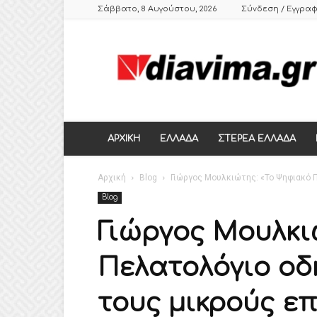
Σάββατο, 8 Αυγούστου, 2026
Σύνδεση / Εγγρα
DIAVIMA.GR
ΕΒΔΟΜΑΔΙΑΙΑ
ΠΟΛΙΤΙΚΗ
ΣΑΤΙΡΙΚΗ
ΕΦΗΜΕΡΙΔΑ
ΣΤΕΡΕΑΣ
ΕΛΛΑΔΑΣ,
ΑΡΧΙΚΗ
ΕΛΛΑΔΑ
ΣΤΕΡΕΑ ΕΛΛΑΔΑ
ΒΟΙΩΤΙΑ,
ΛΙΒΑΔΕΙΑ,
Αρχική
ΘΗΒΑ
Blog
Γιώργος Μουλκιώτης: «Το Ψηφιακό 
Blog
Γιώργος Μουλκι
Πελατολόγιο οδ
τους μικρούς ε