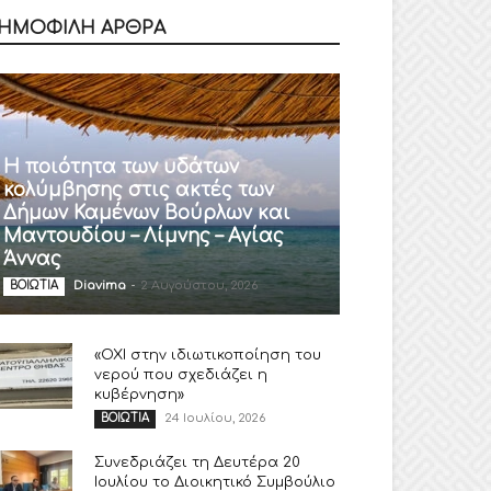
ΗΜΟΦΙΛΗ ΑΡΘΡΑ
Η ποιότητα των υδάτων
κολύμβησης στις ακτές των
Δήμων Καμένων Βούρλων και
Μαντουδίου – Λίμνης – Αγίας
Άννας
Diavima
-
2 Αυγούστου, 2026
ΒΟΙΩΤΙΑ
«ΟΧΙ στην ιδιωτικοποίηση του
νερού που σχεδιάζει η
κυβέρνηση»
24 Ιουλίου, 2026
ΒΟΙΩΤΙΑ
Συνεδριάζει τη Δευτέρα 20
Ιουλίου το Διοικητικό Συμβούλιο