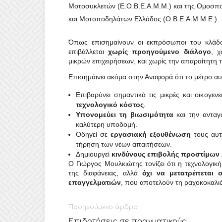
Μοτοσυκλετών (Ε.Ο.Β.Ε.Α.Μ.Μ.) και της Ομοσπ
και Μοτοποδηλάτων Ελλάδος (Ο.Β.Ε.Α.Μ.Μ.Ε.).
Όπως επισημαίνουν οι εκπρόσωποι του κλάδ
επιβάλλεται
χωρίς προηγούμενο διάλογο
, χ
μικρών επιχειρήσεων, και χωρίς την απαραίτητη τ
Επισημάινει ακόμα στην Αναφορά ότι το μέτρο αυ
Επιβαρύνει σημαντικά τις μικρές και οικογεν
τεχνολογικό κόστος
.
Υπονομεύει τη βιωσιμότητα
και την ανταγω
καλύτερη υποδομή.
Οδηγεί σε
εργασιακή εξουθένωση
τους αυτ
τήρηση των νέων απαιτήσεων.
Δημιουργεί
κινδύνους επιβολής προστίμων
Ο Γιώργος Μουλκιώτης τονίζει ότι η τεχνολογικ
της διαφάνειας, αλλά
όχι να μετατρέπεται 
επαγγελματιών
, που αποτελούν τη ραχοκοκαλιά
Προηγούμενο άρθρο
Επιδοτήσεις σε πραγματικούς