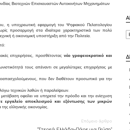
ονδίας Βιοτεχνών Επισκευαστών Αυτοκινήτων Μηχανημάτων
Α
ου, η υποχρεωτική εφαρμογή του Ψηφιακού Πελατολογίου
Α
ωρίς προσαρμογή στα ιδιαίτερα χαρακτηριστικά των πολύ
εχνική ή οικονομική υποστήριξη από την Πολιτεία.
τό:
ειακές επιχειρήσεις, προσθέτοντας
νέο γραφειοκρατικό και
Δ
νιστικότητά τους απέναντι σε μεγαλύτερες επιχειρήσεις με
οαπασχολούμενους, που δεν διαθέτουν προσωπικό για την
λόγω τεχνικών λαθών ή παραλείψεων.
ή μετάβαση οφείλει να υπηρετεί την πρόοδο και την ενίσχυση
σε εργαλείο αποκλεισμού και εξόντωσης των μικρών
 της ελληνικής οικονομίας.
Επόμενο άρθρο
“Στερεά Ελλάδα–Πάρε μια Γεύση”