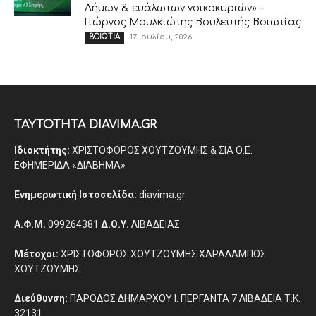
Δήμων & ευάλωτων νοικοκυριών» –
Γιώργος Μουλκιώτης Βουλευτής Βοιωτίας
17 Ιουλίου, 2026
ΒΟΙΩΤΙΑ
ΤΑΥΤΟΤΗΤΑ DIAVIMA.GR
Ιδιοκτήτης:
ΧΡΙΣΤΟΦΟΡΟΣ ΧΟΥΤΖΟΥΜΗΣ & ΣΙΑ Ο.Ε.
ΕΦΗΜΕΡΙΔΑ «ΔΙΑΒΗΜΑ»
Ενημερωτική Ιστοσελίδα:
diavima.gr
Α.Φ.Μ.
099264381
Δ.Ο.Υ.
ΛΙΒΑΔΕΙΑΣ
Μέτοχοι:
ΧΡΙΣΤΟΦΟΡΟΣ ΧΟΥΤΖΟΥΜΗΣ ΧΑΡΑΛΑΜΠΟΣ
ΧΟΥΤΖΟΥΜΗΣ
Διεύθυνση:
ΠΑΡΟΔΟΣ ΔΗΜΑΡΧΟΥ Ι. ΠΕΡΓΑΝΤΑ 7 ΛΙΒΑΔΕΙΑ Τ.Κ.
32131