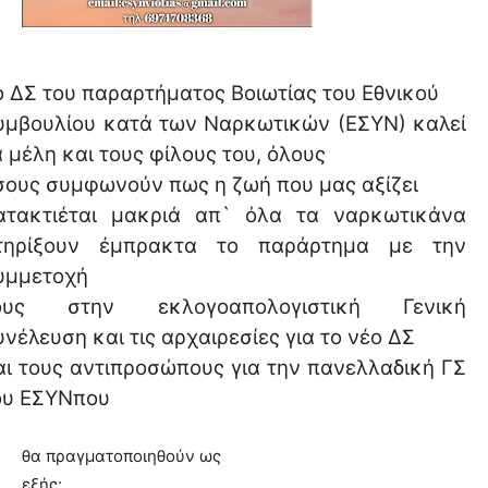
ο ΔΣ του παραρτήματος Βοιωτίας του Εθνικού
υμβουλίου κατά των Ναρκωτικών (ΕΣΥΝ) καλεί
α μέλη και τους φίλους του, όλους
σους
συμφωνούν πως η ζωή που μας αξίζει
ατακτιέται μακριά απ` όλα τα ναρκωτικά
να
τηρίξουν έμπρακτα το παράρτημα με την
υμμετοχή
ους στην εκλογοαπολογιστική Γενική
υνέλευση και τις αρχαιρεσίες για το νέο ΔΣ
αι τους αντιπροσώπους για την πανελλαδική ΓΣ
ου ΕΣΥΝπου
θα πραγματοποιηθούν ως
εξής: