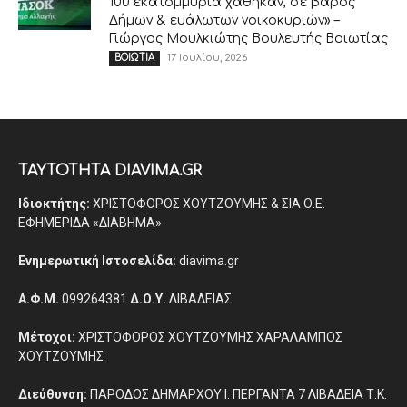
100 εκατομμύρια χάθηκαν, σε βάρος
Δήμων & ευάλωτων νοικοκυριών» –
Γιώργος Μουλκιώτης Βουλευτής Βοιωτίας
17 Ιουλίου, 2026
ΒΟΙΩΤΙΑ
ΤΑΥΤΟΤΗΤΑ DIAVIMA.GR
Ιδιοκτήτης:
ΧΡΙΣΤΟΦΟΡΟΣ ΧΟΥΤΖΟΥΜΗΣ & ΣΙΑ Ο.Ε.
ΕΦΗΜΕΡΙΔΑ «ΔΙΑΒΗΜΑ»
Ενημερωτική Ιστοσελίδα:
diavima.gr
Α.Φ.Μ.
099264381
Δ.Ο.Υ.
ΛΙΒΑΔΕΙΑΣ
Μέτοχοι:
ΧΡΙΣΤΟΦΟΡΟΣ ΧΟΥΤΖΟΥΜΗΣ ΧΑΡΑΛΑΜΠΟΣ
ΧΟΥΤΖΟΥΜΗΣ
Διεύθυνση:
ΠΑΡΟΔΟΣ ΔΗΜΑΡΧΟΥ Ι. ΠΕΡΓΑΝΤΑ 7 ΛΙΒΑΔΕΙΑ Τ.Κ.