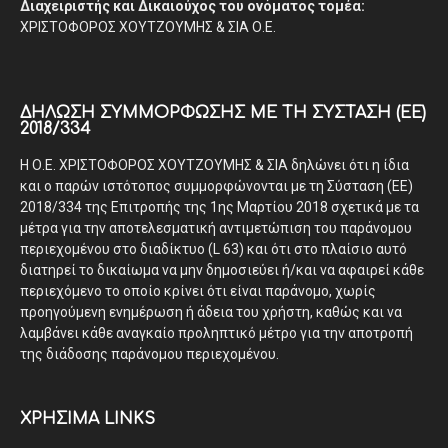
Διαχειριστής και Δικαιούχος του ονόματος τομέα:
ΧΡΙΣΤΟΦΟΡΟΣ ΧΟΥΤΖΟΥΜΗΣ & ΣΙΑ Ο.Ε.
ΔΉΛΩΣΗ ΣΥΜΜΌΡΦΩΣΗΣ ΜΕ ΤΗ ΣΎΣΤΑΣΗ (ΕΕ)
2018/334
Η Ο.Ε. ΧΡΙΣΤΟΦΟΡΟΣ ΧΟΥΤΖΟΥΜΗΣ & ΣΙΑ δηλώνει ότι η ίδια
και ο παρών ιστότοπος συμμορφώνονται με τη Σύσταση (ΕΕ)
2018/334 της Επιτροπής της 1ης Μαρτίου 2018 σχετικά με τα
μέτρα για την αποτελεσματική αντιμετώπιση του παράνομου
περιεχομένου στο διαδίκτυο (L 63) και ότι στο πλαίσιο αυτό
διατηρεί το δικαίωμα να μην δημοσιεύει ή/και να αφαιρεί κάθε
περιεχόμενο το οποίο κρίνει ότι είναι παράνομο, χωρίς
προηγούμενη ενημέρωση ή άδεια του χρήστη, καθώς και να
λαμβάνει κάθε αναγκαίο προληπτικό μέτρο για την αποτροπή
της διάδοσης παράνομου περιεχομένου.
ΧΡΗΣΙΜΑ LINKS