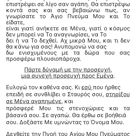
επιστρέψει σε λίγο σαν αγάπη. Θα επιστρέψω
κοντά σας και σας βεβαιώνω πως, αν
γνωρίσατε το Άγιο Πνεύμα Μου και Το
είδατε,
είναι γιατί ανήκετε σε Μένα, γιατί ο κόσμος
δεν μπορεί να Το αναγνωρίσει, να Το
δει ή να Το δεχθεί. Αχ μικρά Μου, και τι δεν
θα κάνω για σας! Ανυπομονώ να σας
δω ενισχυμένους με τα δώρα που σας
προσφέρω πλουσιοπάροχα.
Πάρτε δύναμή με την προσευχή
,
μια συνεχή προσευχή προς Εμένα
.
Ευλογώ τον καθένα σας. Κι
εσύ
που ήρθες
επειδή σε συνθλίβει ο Σταυρός σου,
στηρίξου
σε Μένα αγαπημένε
, και
πρόσφερέ Μου τις στενοχώριες και τα
βάσανά σου. Σε αγαπώ. Θα έρθω σε βοήθειά
σου. Δοξάστε Με υμνώντας το Όνομα Μου.
Δεχθείτε την Πνοή του Αγίου Μου Πνεύματος