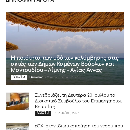
ΔΗΜΟΦΙΛΗ ΑΡΘΡΑ
Η ποιότητα των υδάτων κολύμβησης στις
ακτές των Δήμων Καμένων Βούρλων και
Μαντουδίου – Λίμνης – Αγίας Άννας
Diavima
-
2 Αυγούστου, 2026
ΒΟΙΩΤΙΑ
Συνεδριάζει τη Δευτέρα 20 Ιουλίου το
Διοικητικό Συμβούλιο του Επιμελητηρίου
Βοιωτίας
18 Ιουλίου, 2026
ΒΟΙΩΤΙΑ
«ΟΧΙ στην ιδιωτικοποίηση του νερού που