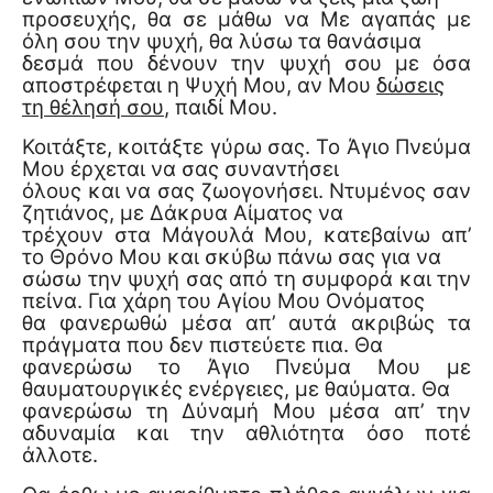
προσευχής, θα σε μάθω να Με αγαπάς με
όλη σου την ψυχή, θα λύσω τα θανάσιμα
δεσμά που δένουν την ψυχή σου με όσα
αποστρέφεται η Ψυχή Μου, αν Μου
δώσεις
τη θέλησή σου
, παιδί Μου.
Κοιτάξτε, κοιτάξτε γύρω σας. Το Άγιο Πνεύμα
Μου έρχεται να σας συναντήσει
όλους και να σας ζωογονήσει. Ντυμένος σαν
ζητιάνος, με Δάκρυα Αίματος να
τρέχουν στα Μάγουλά Μου, κατεβαίνω απ’
το Θρόνο Μου και σκύβω πάνω σας για να
σώσω την ψυχή σας από τη συμφορά και την
πείνα. Για χάρη του Αγίου Μου Ονόματος
θα φανερωθώ μέσα απ’ αυτά ακριβώς τα
πράγματα που δεν πιστεύετε πια. Θα
φανερώσω το Άγιο Πνεύμα Μου με
θαυματουργικές ενέργειες, με θαύματα. Θα
φανερώσω τη Δύναμή Μου μέσα απ’ την
αδυναμία και την αθλιότητα όσο ποτέ
άλλοτε.