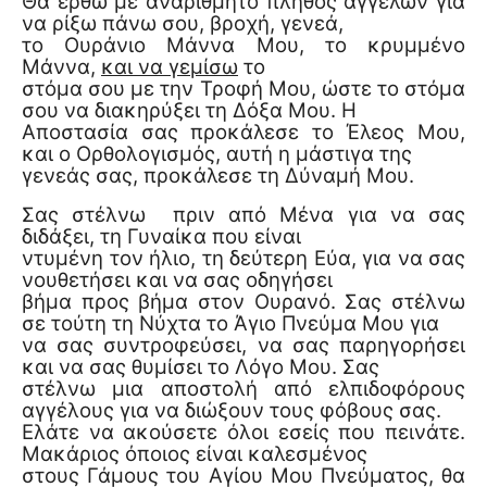
Θα έρθω με αναρίθμητο πλήθος αγγέλων για
να ρίξω πάνω σου, βροχή, γενεά,
το Ουράνιο Μάννα Μου, το κρυμμένο
Μάννα,
και να γεμίσω
το
στόμα σου με την Τροφή Μου, ώστε το στόμα
σου να διακηρύξει τη Δόξα Μου. Η
Αποστασία σας προκάλεσε το Έλεος Μου,
και ο Ορθολογισμός, αυτή η μάστιγα της
γενεάς σας, προκάλεσε τη Δύναμή Μου.
Σας στέλνω πριν από Μένα για να σας
διδάξει, τη Γυναίκα που είναι
ντυμένη τον ήλιο, τη δεύτερη Εύα, για να σας
νουθετήσει και να σας οδηγήσει
βήμα προς βήμα στον Ουρανό. Σας στέλνω
σε τούτη τη Νύχτα το Άγιο Πνεύμα Μου για
να σας συντροφεύσει, να σας παρηγορήσει
και να σας θυμίσει το Λόγο Μου. Σας
στέλνω μια αποστολή από ελπιδοφόρους
αγγέλους για να διώξουν τους φόβους σας.
Ελάτε να ακούσετε όλοι εσείς που πεινάτε.
Μακάριος όποιος είναι καλεσμένος
στους Γάμους του Αγίου Μου Πνεύματος, θα