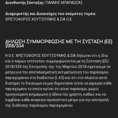
Διευθυντής Σύνταξης:
ΓΙΑΝΝΗΣ ΜΠΑΡΔΩΣΑΣ
Διαχειριστής και Δικαιούχος του ονόματος τομέα:
ΧΡΙΣΤΟΦΟΡΟΣ ΧΟΥΤΖΟΥΜΗΣ & ΣΙΑ Ο.Ε.
ΔΉΛΩΣΗ ΣΥΜΜΌΡΦΩΣΗΣ ΜΕ ΤΗ ΣΎΣΤΑΣΗ (ΕΕ)
2018/334
Η Ο.Ε. ΧΡΙΣΤΟΦΟΡΟΣ ΧΟΥΤΖΟΥΜΗΣ & ΣΙΑ δηλώνει ότι η ίδια
και ο παρών ιστότοπος συμμορφώνονται με τη Σύσταση (ΕΕ)
2018/334 της Επιτροπής της 1ης Μαρτίου 2018 σχετικά με τα
μέτρα για την αποτελεσματική αντιμετώπιση του παράνομου
περιεχομένου στο διαδίκτυο (L 63) και ότι στο πλαίσιο αυτό
διατηρεί το δικαίωμα να μην δημοσιεύει ή/και να αφαιρεί κάθε
περιεχόμενο το οποίο κρίνει ότι είναι παράνομο, χωρίς
προηγούμενη ενημέρωση ή άδεια του χρήστη, καθώς και να
λαμβάνει κάθε αναγκαίο προληπτικό μέτρο για την αποτροπή
της διάδοσης παράνομου περιεχομένου.