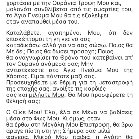
χορτάσει με την Ουράνια Τροφή Μου και,
μολονότι συνθλίβεται από τις αμαρτίες του,
το Άγιο Πνεύμα Μου θα τις εξαλείψει
όταν αναπαυθεί μέσα του.
Καταλάβετε, αγαπημένοι Μου, ότι δεν
επισκέπτομαι τη γη για να σας
καταδικάσω αλλά για να σας σώσω. Ποιος θα
Με δει; Ποιος θα δώσει προσοχή; Ποιος
θα αναγνωρίσει το Θρόνο που κατεβαίνει απ’
τον Ουρανό ανάμεσά σας; Μην
αντιστέκεστε στο Άγιο Πνεύμα Μου της
Χάριτος. Είμαι πάντοτε μαζί σας.
Προσευχηθείτε με θέρμη για τη μεταστροφή
της εποχής σας, ανοίξτε τις καρδιές
σας και
μιλήστε Μου
. Θα Μου προσφέρετε τη
θέλησή σας;
Ω Οίκε Μου! Έλα, έλα σε Μένα να βαδίσεις
μέσα στο Φως Μου. Κι όμως, όταν
θα έρθω στη Μεγάλη Μου Επιστροφή, θα βρω
άραγε πίστη στη γη; Σήμερα σας μιλώ
φανερά. Μικρά Μου παιδιά, η Αγάπη θα