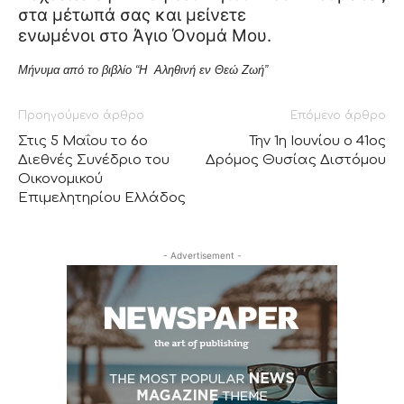
στα μέτωπά σας και μείνετε
ενωμένοι στο Άγιο Όνομά Μου.
Μήνυμα από το βιβλίο “Η Αληθινή εν Θεώ Ζωή”
Προηγούμενο άρθρο
Επόμενο άρθρο
Στις 5 Μαΐου το 6ο
Την 1η Ιουνίου ο 41ος
Διεθνές Συνέδριο του
Δρόμος Θυσίας Διστόμου
Οικονομικού
Επιμελητηρίου Ελλάδος
- Advertisement -