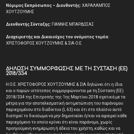
Νόμιμος Εκπρόσωπος – Διευθυντής:
ΧΑΡΑΛΑΜΠΟΣ
ΧΟΥΤΖΟΥΜΗΣ
Διευθυντής Σύνταξης:
ΓΙΑΝΝΗΣ ΜΠΑΡΔΩΣΑΣ
Διαχειριστής και Δικαιούχος του ονόματος τομέα:
ΧΡΙΣΤΟΦΟΡΟΣ ΧΟΥΤΖΟΥΜΗΣ & ΣΙΑ Ο.Ε.
ΔΉΛΩΣΗ ΣΥΜΜΌΡΦΩΣΗΣ ΜΕ ΤΗ ΣΎΣΤΑΣΗ (ΕΕ)
2018/334
Η Ο.Ε. ΧΡΙΣΤΟΦΟΡΟΣ ΧΟΥΤΖΟΥΜΗΣ & ΣΙΑ δηλώνει ότι η ίδια
και ο παρών ιστότοπος συμμορφώνονται με τη Σύσταση (ΕΕ)
2018/334 της Επιτροπής της 1ης Μαρτίου 2018 σχετικά με τα
μέτρα για την αποτελεσματική αντιμετώπιση του παράνομου
περιεχομένου στο διαδίκτυο (L 63) και ότι στο πλαίσιο αυτό
διατηρεί το δικαίωμα να μην δημοσιεύει ή/και να αφαιρεί κάθε
περιεχόμενο το οποίο κρίνει ότι είναι παράνομο, χωρίς
προηγούμενη ενημέρωση ή άδεια του χρήστη, καθώς και να