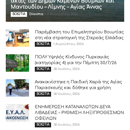
ακτές των Δήμων Καμένων Βούρλων και
Μαντουδίου – Λίμνης – Αγίας Άννας
Diavima
-
2 Αυγούστου, 2026
ΒΟΙΩΤΙΑ
Παρέμβαση του Επιμελητηρίου Βοιωτίας
στη νέα στρατηγική της Στερεάς Ελλάδας
1 Αυγούστου, 2026
ΒΟΙΩΤΙΑ
ΠΟΛΥ Υψηλός Κίνδυνος Πυρκαγιάς
(κατηγορίας 4) για την Πέμπτη 30/7/26
30 Ιουλίου, 2026
ΒΟΙΩΤΙΑ
Ανακαινίστηκε η Παιδική Χαρά της Αγίας
Παρασκευής και δόθηκε για χρήση
30 Ιουλίου, 2026
ΒΟΙΩΤΙΑ
ΕΝΗΜΕΡΩΣΗ ΚΑΤΑΝΑΛΩΤΩΝ ΔΕΥΑ
ΛΙΒΑΔΕΙΑΣ – ΡΥΘΜΙΣΗ ΛΗΞΙΠΡΟΘΕΣΜΩΝ
ΟΦΕΙΛΩΝ
30 Ιουλίου, 2026
ΒΟΙΩΤΙΑ