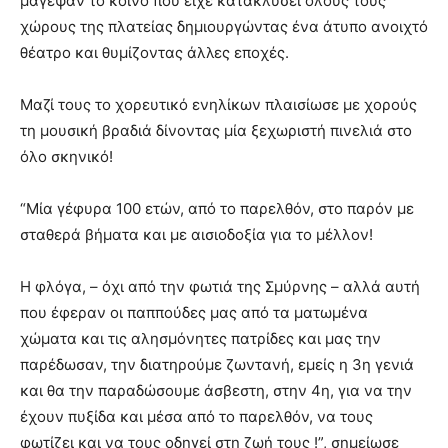
μάγεψαν το κοινό που είχε κατακλύσει όλους τους
χώρους της πλατείας δημιουργώντας ένα άτυπο ανοιχτό
θέατρο και θυμίζοντας άλλες εποχές.
Μαζί τους το χορευτικό ενηλίκων πλαισίωσε με χορούς
τη μουσική βραδιά δίνοντας μία ξεχωριστή πινελιά στο
όλο σκηνικό!
“Μία γέφυρα 100 ετών, από το παρελθόν, στο παρόν με
σταθερά βήματα και με αισιοδοξία για το μέλλον!
Η φλόγα, – όχι από την φωτιά της Σμύρνης – αλλά αυτή
που έφεραν οι παππούδες μας από τα ματωμένα
χώματα και τις αλησμόνητες πατρίδες και μας την
παρέδωσαν, την διατηρούμε ζωντανή, εμείς η 3η γενιά
και θα την παραδώσουμε άσβεστη, στην 4η, για να την
έχουν πυξίδα και μέσα από το παρελθόν, να τους
φωτίζει και να τους οδηγεί στη ζωή τους !”, σημείωσε