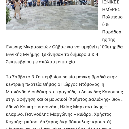
ΙΩΝΙΚΕΣ
ΗΜΈΡΕΣ
Πολιτισμο
ύ &
Παράδοσ
ης της
Ένωσης Μικρασιατών Θήβας για να τιμηθεί η 100ετηρίδα
Εθνικής Μνήμης, ξεκίνησαν το διήμερο 3 & 4
Σεπτεμβρίου με απόλυτη επιτυχία.
Το Σάββατο 3 Σεπτεμβρίου σε μία μαγική βραδιά στην
κεντρική πλατεία Θήβας ο Γιώργος Ντόβολος, η
Μαριάνθη Λιουδάκη στο τραγούδι, ο Λεωνίδας Κακούρης
στην αφήγηση και οι μουσικοί (Χρήστος Δαλιάνης- βιολί,
Αθηνά Κουκή – κανονάκι, Ηλίας Μαρκαντώνης –
κλαρίνο, Γιαννούλης Μαργώνης – κιθάρα, Χρήστος
Κεχρής- μπάσο, Λάζαρος Ακριβόπουλος- κρουστά),