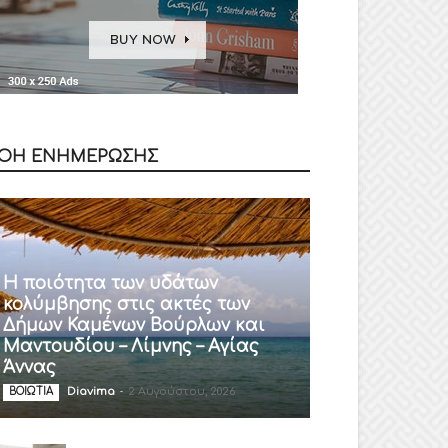
ΟΗ ΕΝΗΜΕΡΩΣΗΣ
Η ποιότητα των υδάτων
κολύμβησης στις ακτές των
Δήμων Καμένων Βούρλων και
Μαντουδίου – Λίμνης – Αγίας
Άννας
Diavima
-
2 Αυγούστου, 2026
ΒΟΙΩΤΙΑ