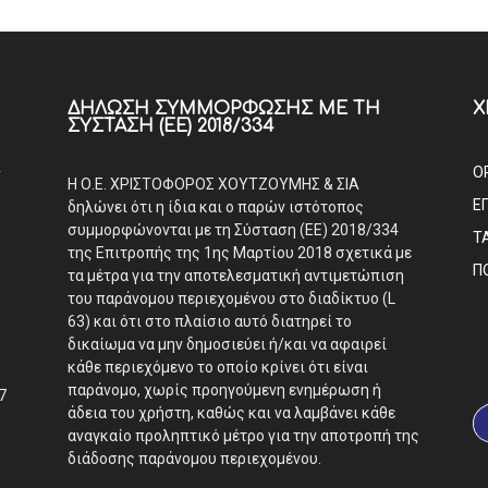
ΔΉΛΩΣΗ ΣΥΜΜΌΡΦΩΣΗΣ ΜΕ ΤΗ
Χ
ΣΎΣΤΑΣΗ (ΕΕ) 2018/334
Α
Ο
Η Ο.Ε. ΧΡΙΣΤΟΦΟΡΟΣ ΧΟΥΤΖΟΥΜΗΣ & ΣΙΑ
Ε
δηλώνει ότι η ίδια και ο παρών ιστότοπος
συμμορφώνονται με τη Σύσταση (ΕΕ) 2018/334
Τ
της Επιτροπής της 1ης Μαρτίου 2018 σχετικά με
Π
τα μέτρα για την αποτελεσματική αντιμετώπιση
του παράνομου περιεχομένου στο διαδίκτυο (L
63) και ότι στο πλαίσιο αυτό διατηρεί το
δικαίωμα να μην δημοσιεύει ή/και να αφαιρεί
κάθε περιεχόμενο το οποίο κρίνει ότι είναι
παράνομο, χωρίς προηγούμενη ενημέρωση ή
7
άδεια του χρήστη, καθώς και να λαμβάνει κάθε
αναγκαίο προληπτικό μέτρο για την αποτροπή της
διάδοσης παράνομου περιεχομένου.