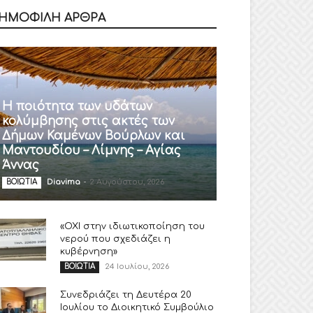
ΗΜΟΦΙΛΗ ΑΡΘΡΑ
Η ποιότητα των υδάτων
κολύμβησης στις ακτές των
Δήμων Καμένων Βούρλων και
Μαντουδίου – Λίμνης – Αγίας
Άννας
Diavima
-
2 Αυγούστου, 2026
ΒΟΙΩΤΙΑ
«ΟΧΙ στην ιδιωτικοποίηση του
νερού που σχεδιάζει η
κυβέρνηση»
24 Ιουλίου, 2026
ΒΟΙΩΤΙΑ
Συνεδριάζει τη Δευτέρα 20
Ιουλίου το Διοικητικό Συμβούλιο